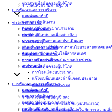
ข่าวสารเพื่อคุ้มครองผู้บริโภค
รางวัลแห่งความภาคภูมิใจ
ที่ตั้ง :
สำนักงานเทศบาลเมืองอ่างศิลา 90/338 ม.3
การพัฒนาและการบริหาร
ต.เสม็ด อ.เมือง จ.ชลบุรี 20000
แผนพัฒนาห้าปี
แผนการดำเนินงาน
ข่าวสาร กิจกรรม
ติดต่อ :
038-142-100-104
เทศบัญญัติงบประมาณรายจ่าย
กิจกรรมอ่างศิลา
เทศบัญญัติเทศบาลเมืองอ่างศิลา
ข่าวเด่น
บริการประชาชน
รายงานการติดตามและประเมินผลฯ
ข่าวสารน่ารู้
รายงานผลการปฏิบัติงานตามนโยบายนายกเทศมนตร
เลือกตั้งเทศบาล 2568
ดาวน์โหลดแบบฟอร์ม, เอกสาร
แผนพัฒนาด้านเทคโนโลยีสารสนเทศ
ข้อมูลทางวัฒนธรรม
คู่มือสำหรับประชาชน/คู่มือการปฏิบัติงาน
การส่งเสริมการมีส่วนร่วมของประชาชน
วารสารเมืองอ่างศิลา
ข่าวสารน่ารู้
งบประมาณ
ข่าวสารเพื่อคุ้มครองผู้บริโภค
ศุนย์ข้อมูลข่าวสารอิเล็กทรอนิกส์
การโอนเงินงบประมาณ
องค์ความรู้ (Knowledge Management)
แก้ไขเปลี่ยนแปลงคำชี้แจงงบประมาณ
การพัฒนาและการบริหาร
แผนการใช้จ่ายงินรวม
ติดต่อเทศบาล
แผนพัฒนาห้าปี
รายงานการเงิน
แผนการดำเนินงาน
รายงานของผู้สอบบัญชี สตง.
เทศบัญญัติงบประมาณรายจ่าย
สายตรงนายก
รายงานแสดงผลการดำเนินงาน (งบประมาณ)
เทศบัญญัติเทศบาลเมืองอ่างศิลา
ประวัติเทศบาล
ตรวจสอบภายใน การควบคุมภายใน จัดการความเสี่