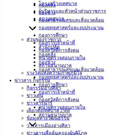
โครงสร้างเทศบาล
กองคลัง
ศิลา
ผู้บริหารและหัวหน้าส่วนราชการ
กองช่าง
สภาเทศบาล
กองสาธารณสุขและสิ่งแวดล้อม
ที่ตั้ง :
กองยุทธศาสตร์และงบประมาณ
สำนักงาน
กองการศึกษา
เทศบาลเมือง
ส่วนของราชการ
กองการเจ้าหน้าที่
อ่างศิลา 90/338
สำนักปลัด
กองสวัสดิการสังคม
ม.3 ต.เสม็ด
กองคลัง
หน่วยตรวจสอบภายใน
อ.เมือง จ.ชลบุรี
กองช่าง
สถานธนานุบาล
20000
กองสาธารณสุขและสิ่งแวดล้อม
รางวัลแห่งความภาคภูมิใจ
กองยุทธศาสตร์และงบประมาณ
ติดต่อ :
038-
ข่าวสาร กิจกรรม
142-100-104
กองการศึกษา
กิจกรรมอ่างศิลา
กองการเจ้าหน้าที่
ข่าวเด่น
บริการ
กองสวัสดิการสังคม
ข่าวสารน่ารู้
หน่วยตรวจสอบภายใน
ประชาชน
เลือกตั้งเทศบาล 2568
สถานธนานุบาล
ข้อมูลทางวัฒนธรรม
วารสารเมืองอ่างศิลา
ดาวน์โหลด
ข่าวสารเพื่อคุ้มครองผู้บริโภค
แบบ