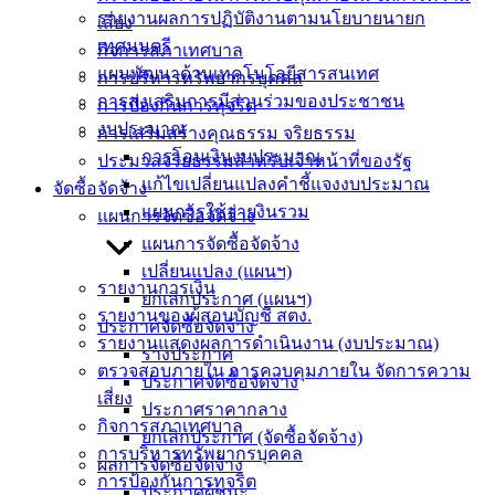
รายงานผลการปฏิบัติงานตามนโยบายนายก
เสี่ยง
ติดต่อ
เทศมนตรี
กิจการสภาเทศบาล
แผนพัฒนาด้านเทคโนโลยีสารสนเทศ
การบริหารทรัพยากรบุคคล
เทศบาล
การส่งเสริมการมีส่วนร่วมของประชาชน
การป้องกันการทุจริต
งบประมาณ
การเสริมสร้างคุณธรรม จริยธรรม
สายตรง
การโอนเงินงบประมาณ
ประมวลจริยธรรมสำหรับเจ้าหน้าที่ของรัฐ
นายก
แก้ไขเปลี่ยนแปลงคำชี้แจงงบประมาณ
จัดซื้อจัดจ้าง
ประวัติ
แผนการใช้จ่ายงินรวม
แผนการจัดซื้อจัดจ้าง
เทศบาล
แผนการจัดซื้อจัดจ้าง
ผู้บริหาร
เปลี่ยนแปลง (แผนฯ)
และ
รายงานการเงิน
ยกเลิกประกาศ (แผนฯ)
หัวหน้า
รายงานของผู้สอบบัญชี สตง.
ประกาศจัดซื้อจัดจ้าง
ส่วน
รายงานแสดงผลการดำเนินงาน (งบประมาณ)
ร่างประกาศ
ราชการ
ตรวจสอบภายใน การควบคุมภายใน จัดการความ
ประกาศจัดซื้อจัดจ้าง
สภา
เสี่ยง
ประกาศราคากลาง
เทศบาล
กิจการสภาเทศบาล
ยกเลิกประกาศ (จัดซื้อจัดจ้าง)
การบริหารทรัพยากรบุคคล
สงวนลิขสิทธิ์ © 2563 เทศบาลเมืองอ่างศิลา จังหวัดชลบุรี |
ผลการจัดซื้อจัดจ้าง
การป้องกันการทุจริต
angsilacity.go.th | Powered by
Buuscript
ประกาศผู้ชนะ