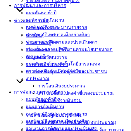
รางวัลแห่งความภาคภูมิใจ
การพัฒนาและการบริหาร
ฟอร์ม,
แผนพัฒนาห้าปี
เอกสาร
แผนการดำเนินงาน
ข่าวสาร กิจกรรม
คู่มือ
เทศบัญญัติงบประมาณรายจ่าย
กิจกรรมอ่างศิลา
สำหรับ
เทศบัญญัติเทศบาลเมืองอ่างศิลา
ข่าวเด่น
ประชาชน/
รายงานการติดตามและประเมินผลฯ
ข่าวสารน่ารู้
คู่มือการ
รายงานผลการปฏิบัติงานตามนโยบายนายก
เลือกตั้งเทศบาล 2568
ปฏิบัติ
เทศมนตรี
ข้อมูลทางวัฒนธรรม
งาน
แผนพัฒนาด้านเทคโนโลยีสารสนเทศ
วารสารเมืองอ่างศิลา
ข่าวสาร
การส่งเสริมการมีส่วนร่วมของประชาชน
ข่าวสารเพื่อคุ้มครองผู้บริโภค
น่ารู้
งบประมาณ
ศุนย์
การโอนเงินงบประมาณ
ข้อมูล
การพัฒนาและการบริหาร
แก้ไขเปลี่ยนแปลงคำชี้แจงงบประมาณ
ข่าวสาร
แผนพัฒนาห้าปี
แผนการใช้จ่ายงินรวม
อิเล็กทรอนิกส์
แผนการดำเนินงาน
รายงานการเงิน
องค์
เทศบัญญัติงบประมาณรายจ่าย
รายงานของผู้สอบบัญชี สตง.
ความรู้
เทศบัญญัติเทศบาลเมืองอ่างศิลา
(Knowledge
รายงานแสดงผลการดำเนินงาน (งบประมาณ)
Management)
รายงานการติดตามและประเมินผลฯ
ตรวจสอบภายใน การควบคุมภายใน จัดการความ