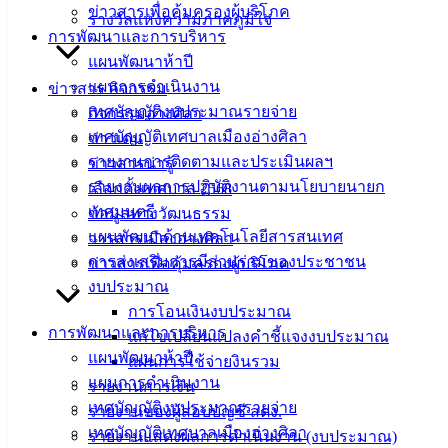
ตู้เก็บเอกสารแบบแขวน
ดาวน์โหลด
ข่าวสารเพื่อคุ้มครองผู้บริโภค
รางวัลแห่งความภาคภูมิใจ
การพัฒนาและการบริหาร
แผนพัฒนาห้าปี
เทศบาล
แผนการดำเนินงาน
ข่าวสาร กิจกรรม
เมืองอ่าง
เทศบัญญัติงบประมาณรายจ่าย
กิจกรรมอ่างศิลา
เทศบัญญัติเทศบาลเมืองอ่างศิลา
ข่าวเด่น
ศิลา
รายงานการติดตามและประเมินผลฯ
ข่าวสารน่ารู้
รายงานผลการปฏิบัติงานตามนโยบายนายก
เลือกตั้งเทศบาล 2568
ที่ตั้ง :
เทศมนตรี
ข้อมูลทางวัฒนธรรม
สำนักงาน
แผนพัฒนาด้านเทคโนโลยีสารสนเทศ
วารสารเมืองอ่างศิลา
เทศบาลเมือง
การส่งเสริมการมีส่วนร่วมของประชาชน
ข่าวสารเพื่อคุ้มครองผู้บริโภค
อ่างศิลา 90/338
งบประมาณ
ม.3 ต.เสม็ด
การโอนเงินงบประมาณ
อ.เมือง จ.ชลบุรี
การพัฒนาและการบริหาร
แก้ไขเปลี่ยนแปลงคำชี้แจงงบประมาณ
20000
แผนพัฒนาห้าปี
แผนการใช้จ่ายงินรวม
แผนการดำเนินงาน
รายงานการเงิน
ติดต่อ :
038-
เทศบัญญัติงบประมาณรายจ่าย
142-100-104
รายงานของผู้สอบบัญชี สตง.
เทศบัญญัติเทศบาลเมืองอ่างศิลา
รายงานแสดงผลการดำเนินงาน (งบประมาณ)