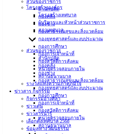
ส่วนของราชการ
ที่ตั้ง :
สำนักงานเทศบาลเมืองอ่างศิลา 90/338 ม.3
โครงสร้างองค์กร
สำนักปลัด
ต.เสม็ด อ.เมือง จ.ชลบุรี 20000
โครงสร้างเทศบาล
กองคลัง
ผู้บริหารและหัวหน้าส่วนราชการ
กองช่าง
ติดต่อ :
038-142-100-104
สภาเทศบาล
กองสาธารณสุขและสิ่งแวดล้อม
กองยุทธศาสตร์และงบประมาณ
บริการประชาชน
กองการศึกษา
ส่วนของราชการ
กองการเจ้าหน้าที่
สำนักปลัด
ดาวน์โหลดแบบฟอร์ม, เอกสาร
กองสวัสดิการสังคม
กองคลัง
คู่มือสำหรับประชาชน/คู่มือการปฏิบัติงาน
หน่วยตรวจสอบภายใน
กองช่าง
ข่าวสารน่ารู้
สถานธนานุบาล
กองสาธารณสุขและสิ่งแวดล้อม
ศุนย์ข้อมูลข่าวสารอิเล็กทรอนิกส์
รางวัลแห่งความภาคภูมิใจ
กองยุทธศาสตร์และงบประมาณ
องค์ความรู้ (Knowledge Management)
ข่าวสาร กิจกรรม
กองการศึกษา
กิจกรรมอ่างศิลา
ติดต่อเทศบาล
กองการเจ้าหน้าที่
ข่าวเด่น
กองสวัสดิการสังคม
ข่าวสารน่ารู้
หน่วยตรวจสอบภายใน
สายตรงนายก
เลือกตั้งเทศบาล 2568
สถานธนานุบาล
ประวัติเทศบาล
ข้อมูลทางวัฒนธรรม
ผู้บริหารและหัวหน้าส่วนราชการ