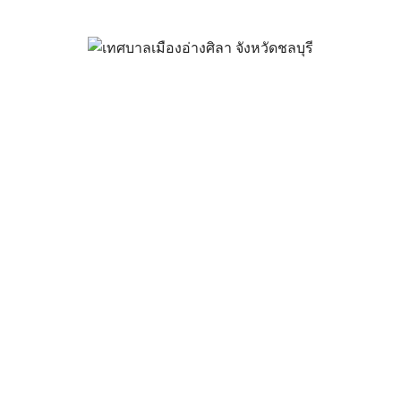
สร้างถนนคอนกรีตเสริมเหล็กฯ แ
(ซอยบ้านแกะหอย)
สิงหาคม 14, 2024
vichakarn
จัดซื้อจัดจ้าง
,
ประกาศจัดซื้อจัดจ้าง