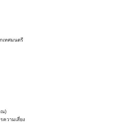
นแกะหอย)
ดาวน์โหลด
กเทศมนตรี
าณ)
ความเสี่ยง