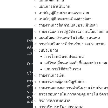
แผนพัฒนาห้าปี
แผนการดำเนินงาน
เทศบัญญัติงบประมาณรายจ่าย
เทศบัญญัติเทศบาลเมืองอ่างศิลา
มิตรสัมพันธ์ ซ.7 (ซอยบ้า
รายงานการติดตามและประเมินผลฯ
รายงานผลการปฏิบัติงานตามนโยบายนาย
แผนพัฒนาด้านเทคโนโลยีสารสนเทศ
เทศบาลเมืองอ่างศิลา
การส่งเสริมการมีส่วนร่วมของประชาชน
ที่ตั้ง :
สำนักงานเทศบาลเมืองอ่างศิลา 90/338
งบประมาณ
ม.3 ต.เสม็ด อ.เมือง จ.ชลบุรี 20000
การโอนเงินงบประมาณ
แก้ไขเปลี่ยนแปลงคำชี้แจงงบประมาณ
ติดต่อ :
038-142-100-104
แผนการใช้จ่ายงินรวม
บริการประชาชน
รายงานการเงิน
ดาวน์โหลดแบบฟอร์ม, เอกสาร
รายงานของผู้สอบบัญชี สตง.
คู่มือสำหรับประชาชน/คู่มือการปฏิบัติงาน
รายงานแสดงผลการดำเนินงาน (งบประม
ข่าวสารน่ารู้
ตรวจสอบภายใน การควบคุมภายใน จัดการ
ศุนย์ข้อมูลข่าวสารอิเล็กทรอนิกส์
กิจการสภาเทศบาล
องค์ความรู้ (Knowledge Management)
การบริหารทรัพยากรบุคคล