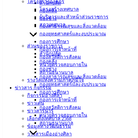
โครงสร้างองค์กร
ถวายพระราชกุศล (พระสงฆ์และสามเณร จำนวน 93 รูป)
สำนักปลัด
โครงสร้างเทศบาล
กิจกรรมเฉลิมพระเกียรติสมเด็จพระนางเจ้าสิริกิติ์ พระบรม
กองคลัง
ผู้บริหารและหัวหน้าส่วนราชการ
ราชินีนาถ พระบรมราชชนนีพันปีหลวง เนื่องในโอกาสวันเฉลิม
กองช่าง
สภาเทศบาล
พระชนมพรรษา 12 สิงหาคม 2567 ณ หอพระพุทธสิหิงค์ฯ
กองสาธารณสุขและสิ่งแวดล้อม
อำเภอเมืองชลบุรี จังหวัดชลบุรี โดยมีนายธวัชชัย ศรีทอง ผู้ว่า
กองยุทธศาสตร์และงบประมาณ
ราชการจังหวัดชลบุรี เป็นประธานในพิธี
กองการศึกษา
ส่วนของราชการ
กองการเจ้าหน้าที่
สำนักปลัด
กองสวัสดิการสังคม
กองคลัง
หน่วยตรวจสอบภายใน
กองช่าง
สถานธนานุบาล
กองสาธารณสุขและสิ่งแวดล้อม
รางวัลแห่งความภาคภูมิใจ
กองยุทธศาสตร์และงบประมาณ
ข่าวสาร กิจกรรม
กองการศึกษา
กิจกรรมอ่างศิลา
กองการเจ้าหน้าที่
ข่าวเด่น
กองสวัสดิการสังคม
ข่าวสารน่ารู้
หน่วยตรวจสอบภายใน
เลือกตั้งเทศบาล 2568
สถานธนานุบาล
ข้อมูลทางวัฒนธรรม
วารสารเมืองอ่างศิลา