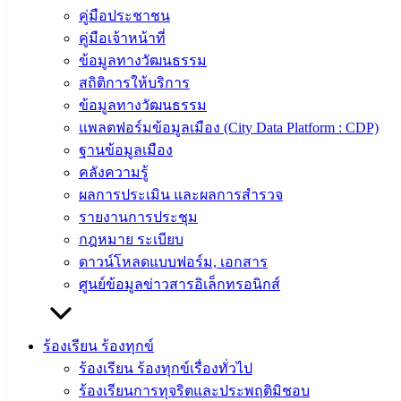
คู่มือประชาชน
สภา
คู่มือเจ้าหน้าที่
เทศบาล
ข้อมูลทางวัฒนธรรม
สงวนลิขสิทธิ์ © 2563 เทศบาลเมืองอ่างศิลา จังหวัดชลบุรี |
สถิติการให้บริการ
angsilacity.go.th | Powered by
Buuscript
ข้อมูลทางวัฒนธรรม
‹
›
×
แพลตฟอร์มข้อมูลเมือง (City Data Platform : CDP)
ฐานข้อมูลเมือง
‹
›
×
คลังความรู้
ผลการประเมิน และผลการสำรวจ
รายงานการประชุม
กฎหมาย ระเบียบ
ดาวน์โหลดแบบฟอร์ม, เอกสาร
ศูนย์ข้อมูลข่าวสารอิเล็กทรอนิกส์
ร้องเรียน ร้องทุกข์
ร้องเรียน ร้องทุกข์เรื่องทั่วไป
ร้องเรียนการทุจริตและประพฤติมิชอบ