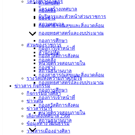
โครงสร้างองค์กร
สำนักปลัด
ศิลา
โครงสร้างเทศบาล
กองคลัง
ผู้บริหารและหัวหน้าส่วนราชการ
กองช่าง
ที่ตั้ง :
สภาเทศบาล
กองสาธารณสุขและสิ่งแวดล้อม
สำนักงาน
กองยุทธศาสตร์และงบประมาณ
เทศบาลเมือง
กองการศึกษา
ส่วนของราชการ
อ่างศิลา 90/338
กองการเจ้าหน้าที่
สำนักปลัด
ม.3 ต.เสม็ด
กองสวัสดิการสังคม
กองคลัง
อ.เมือง จ.ชลบุรี
หน่วยตรวจสอบภายใน
20000
กองช่าง
สถานธนานุบาล
กองสาธารณสุขและสิ่งแวดล้อม
ติดต่อ :
038-
รางวัลแห่งความภาคภูมิใจ
กองยุทธศาสตร์และงบประมาณ
142-100-104
ข่าวสาร กิจกรรม
กองการศึกษา
กิจกรรมอ่างศิลา
กองการเจ้าหน้าที่
บริการ
ข่าวเด่น
กองสวัสดิการสังคม
ข่าวสารน่ารู้
ประชาชน
หน่วยตรวจสอบภายใน
เลือกตั้งเทศบาล 2568
สถานธนานุบาล
ข้อมูลทางวัฒนธรรม
ดาวน์โหลด
วารสารเมืองอ่างศิลา
แบบ