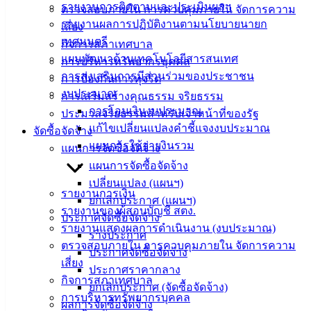
รายงานการติดตามและประเมินผลฯ
ตรวจสอบภายใน การควบคุมภายใน จัดการความ
ติดต่อ
รายงานผลการปฏิบัติงานตามนโยบายนายก
เสี่ยง
เทศมนตรี
กิจการสภาเทศบาล
เทศบาล
แผนพัฒนาด้านเทคโนโลยีสารสนเทศ
การบริหารทรัพยากรบุคคล
การส่งเสริมการมีส่วนร่วมของประชาชน
การป้องกันการทุจริต
สายตรง
งบประมาณ
การเสริมสร้างคุณธรรม จริยธรรม
นายก
การโอนเงินงบประมาณ
ประมวลจริยธรรมสำหรับเจ้าหน้าที่ของรัฐ
ประวัติ
แก้ไขเปลี่ยนแปลงคำชี้แจงงบประมาณ
จัดซื้อจัดจ้าง
เทศบาล
แผนการใช้จ่ายงินรวม
แผนการจัดซื้อจัดจ้าง
ผู้บริหาร
แผนการจัดซื้อจัดจ้าง
และ
เปลี่ยนแปลง (แผนฯ)
หัวหน้า
รายงานการเงิน
ยกเลิกประกาศ (แผนฯ)
ส่วน
รายงานของผู้สอบบัญชี สตง.
ประกาศจัดซื้อจัดจ้าง
ราชการ
รายงานแสดงผลการดำเนินงาน (งบประมาณ)
ร่างประกาศ
สภา
ตรวจสอบภายใน การควบคุมภายใน จัดการความ
ประกาศจัดซื้อจัดจ้าง
เทศบาล
เสี่ยง
ประกาศราคากลาง
กิจการสภาเทศบาล
ยกเลิกประกาศ (จัดซื้อจัดจ้าง)
สงวนลิขสิทธิ์ © 2563 เทศบาลเมืองอ่างศิลา จังหวัดชลบุรี |
การบริหารทรัพยากรบุคคล
ผลการจัดซื้อจัดจ้าง
angsilacity.go.th | Powered by
Buuscript