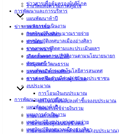
ข่าวสารเพื่อคุ้มครองผู้บริโภค
รางวัลแห่งความภาคภูมิใจ
ฟอร์ม,
การพัฒนาและการบริหาร
เอกสาร
แผนพัฒนาห้าปี
คู่มือ
แผนการดำเนินงาน
ข่าวสาร กิจกรรม
สำหรับ
เทศบัญญัติงบประมาณรายจ่าย
กิจกรรมอ่างศิลา
ประชาชน/
เทศบัญญัติเทศบาลเมืองอ่างศิลา
ข่าวเด่น
คู่มือการ
รายงานการติดตามและประเมินผลฯ
ข่าวสารน่ารู้
ปฏิบัติ
รายงานผลการปฏิบัติงานตามนโยบายนายก
เลือกตั้งเทศบาล 2568
งาน
เทศมนตรี
ข้อมูลทางวัฒนธรรม
ข่าวสาร
แผนพัฒนาด้านเทคโนโลยีสารสนเทศ
วารสารเมืองอ่างศิลา
น่ารู้
การส่งเสริมการมีส่วนร่วมของประชาชน
ข่าวสารเพื่อคุ้มครองผู้บริโภค
ศุนย์
งบประมาณ
ข้อมูล
การโอนเงินงบประมาณ
ข่าวสาร
การพัฒนาและการบริหาร
แก้ไขเปลี่ยนแปลงคำชี้แจงงบประมาณ
อิเล็กทรอนิกส์
แผนพัฒนาห้าปี
แผนการใช้จ่ายงินรวม
องค์
แผนการดำเนินงาน
รายงานการเงิน
ความรู้
เทศบัญญัติงบประมาณรายจ่าย
รายงานของผู้สอบบัญชี สตง.
(Knowledge
เทศบัญญัติเทศบาลเมืองอ่างศิลา
Management)
รายงานแสดงผลการดำเนินงาน (งบประมาณ)