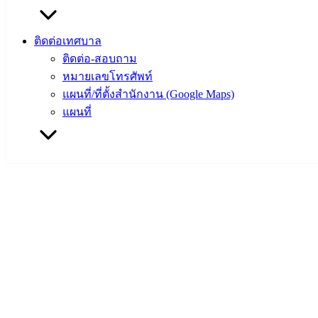
ราชการ
สภา
ติดต่อเทศบาล
เทศบาล
ติดต่อ-สอบถาม
หมายเลขโทรศัพท์
สงวนลิขสิทธิ์ © 2563 เทศบาลเมืองอ่างศิลา จังหวัดชลบุรี |
แผนที่/ที่ตั้งสำนักงาน (Google Maps)
angsilacity.go.th | Powered by
Buuscript
แผนที่
‹
›
×
‹
›
×