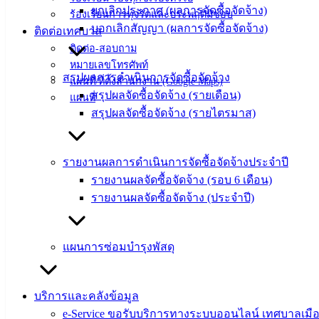
ยกเลิกประกาศ (ผลการจัดซื้อจัดจ้าง)
ร้องเรียนการทุจริตและประพฤติมิชอบ
เทศบาล
บอกเลิกสัญญา (ผลการจัดซื้อจัดจ้าง)
ติดต่อเทศบาล
ติดต่อ-สอบถาม
สายตรง
หมายเลขโทรศัพท์
สรุปผลการดำเนินการจัดซื้อจัดจ้าง
แผนที่/ที่ตั้งสำนักงาน (Google Maps)
นายก
สรุปผลจัดซื้อจัดจ้าง (รายเดือน)
แผนที่
ประวัติ
สรุปผลจัดซื้อจัดจ้าง (รายไตรมาส)
เทศบาล
ผู้บริหาร
และ
รายงานผลการดำเนินการจัดซื้อจัดจ้างประจำปี
หัวหน้า
รายงานผลจัดซื้อจัดจ้าง (รอบ 6 เดือน)
ส่วน
รายงานผลจัดซื้อจัดจ้าง (ประจำปี)
ราชการ
สภา
เทศบาล
แผนการซ่อมบำรุงพัสดุ
สงวนลิขสิทธิ์ © 2563 เทศบาลเมืองอ่างศิลา จังหวัดชลบุรี |
angsilacity.go.th | Powered by
Buuscript
บริการและคลังข้อมูล
‹
›
×
e-Service ขอรับบริการทางระบบออนไลน์ เทศบาลเมือ