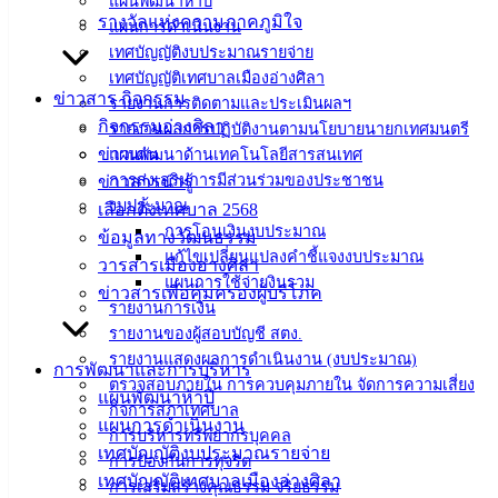
แผนพัฒนาห้าปี
รางวัลแห่งความภาคภูมิใจ
แผนการดำเนินงาน
เทศบัญญัติงบประมาณรายจ่าย
เทศบัญญัติเทศบาลเมืองอ่างศิลา
ข่าวสาร กิจกรรม
รายงานการติดตามและประเมินผลฯ
กิจกรรมอ่างศิลา
รายงานผลการปฏิบัติงานตามนโยบายนายกเทศมนตรี
ข่าวเด่น
แผนพัฒนาด้านเทคโนโลยีสารสนเทศ
การส่งเสริมการมีส่วนร่วมของประชาชน
ข่าวสารน่ารู้
งบประมาณ
เลือกตั้งเทศบาล 2568
การโอนเงินงบประมาณ
ข้อมูลทางวัฒนธรรม
แก้ไขเปลี่ยนแปลงคำชี้แจงงบประมาณ
วารสารเมืองอ่างศิลา
แผนการใช้จ่ายงินรวม
ข่าวสารเพื่อคุ้มครองผู้บริโภค
รายงานการเงิน
รายงานของผู้สอบบัญชี สตง.
รายงานแสดงผลการดำเนินงาน (งบประมาณ)
การพัฒนาและการบริหาร
เทศบาล
ตรวจสอบภายใน การควบคุมภายใน จัดการความเสี่ยง
แผนพัฒนาห้าปี
กิจการสภาเทศบาล
เมืองอ่าง
แผนการดำเนินงาน
การบริหารทรัพยากรบุคคล
เทศบัญญัติงบประมาณรายจ่าย
การป้องกันการทุจริต
ศิลา
เทศบัญญัติเทศบาลเมืองอ่างศิลา
การเสริมสร้างคุณธรรม จริยธรรม