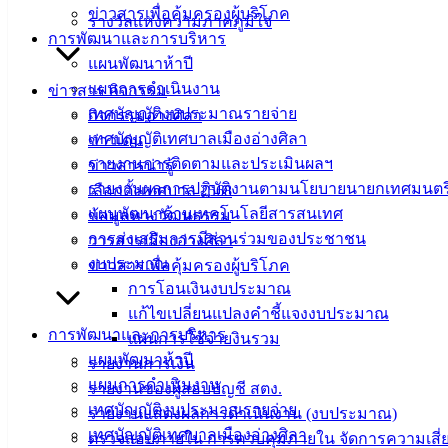
ข่าวสารเพื่อคุ้มครองผู้บริโภค
รางวัลแห่งความภาคภูมิใจ
ที่ตั้ง :
สำนักงานเทศบาลเมืองอ่างศิลา 90/338 ม.3
การพัฒนาและการบริหาร
ต.เสม็ด อ.เมือง จ.ชลบุรี 20000
แผนพัฒนาห้าปี
แผนการดำเนินงาน
ข่าวสาร กิจกรรม
ติดต่อ :
038-142-100-104
เทศบัญญัติงบประมาณรายจ่าย
กิจกรรมอ่างศิลา
เทศบัญญัติเทศบาลเมืองอ่างศิลา
ข่าวเด่น
บริการประชาชน
รายงานการติดตามและประเมินผลฯ
ข่าวสารน่ารู้
รายงานผลการปฏิบัติงานตามนโยบายนายกเทศมนตร
เลือกตั้งเทศบาล 2568
ดาวน์โหลดแบบฟอร์ม, เอกสาร
แผนพัฒนาด้านเทคโนโลยีสารสนเทศ
ข้อมูลทางวัฒนธรรม
คู่มือสำหรับประชาชน/คู่มือการปฏิบัติงาน
การส่งเสริมการมีส่วนร่วมของประชาชน
วารสารเมืองอ่างศิลา
ข่าวสารน่ารู้
งบประมาณ
ข่าวสารเพื่อคุ้มครองผู้บริโภค
ศุนย์ข้อมูลข่าวสารอิเล็กทรอนิกส์
การโอนเงินงบประมาณ
องค์ความรู้ (Knowledge Management)
แก้ไขเปลี่ยนแปลงคำชี้แจงงบประมาณ
การพัฒนาและการบริหาร
แผนการใช้จ่ายงินรวม
ติดต่อเทศบาล
แผนพัฒนาห้าปี
รายงานการเงิน
แผนการดำเนินงาน
รายงานของผู้สอบบัญชี สตง.
เทศบัญญัติงบประมาณรายจ่าย
สายตรงนายก
รายงานแสดงผลการดำเนินงาน (งบประมาณ)
เทศบัญญัติเทศบาลเมืองอ่างศิลา
ประวัติเทศบาล
ตรวจสอบภายใน การควบคุมภายใน จัดการความเสี่