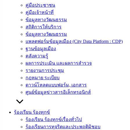
ประวัติ
คู่มือประชาชน
เทศบาล
คู่มือเจ้าหน้าที่
ผู้บริหาร
ข้อมูลทางวัฒนธรรม
และ
สถิติการให้บริการ
หัวหน้า
ข้อมูลทางวัฒนธรรม
ส่วน
แพลตฟอร์มข้อมูลเมือง (City Data Platform : CDP)
ราชการ
ฐานข้อมูลเมือง
สภา
คลังความรู้
เทศบาล
ผลการประเมิน และผลการสำรวจ
รายงานการประชุม
สงวนลิขสิทธิ์ © 2563 เทศบาลเมืองอ่างศิลา จังหวัดชลบุรี |
กฎหมาย ระเบียบ
angsilacity.go.th | Powered by
Buuscript
ดาวน์โหลดแบบฟอร์ม, เอกสาร
‹
›
×
ศูนย์ข้อมูลข่าวสารอิเล็กทรอนิกส์
‹
›
×
ร้องเรียน ร้องทุกข์
ร้องเรียน ร้องทุกข์เรื่องทั่วไป
ร้องเรียนการทุจริตและประพฤติมิชอบ