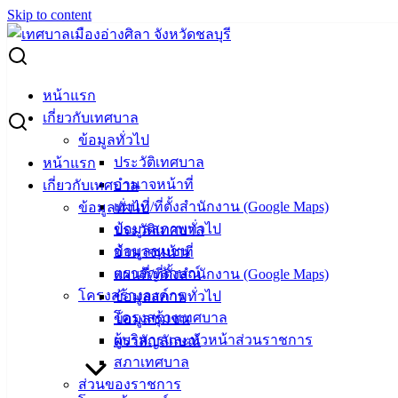
Skip to content
Search for:
โรคน้องหมามากับหน้าฝน
หน้าแรก
เกี่ยวกับเทศบาล
โรคน้องหมามากับหน้าฝน
ข้อมูลทั่วไป
ประวัติเทศบาล
หน้าแรก
อำนาจหน้าที่
เกี่ยวกับเทศบาล
กรกฎาคม 31, 2024
กรกฎาคม 31, 2024
vichakarn2#
แผนที่/ที่ตั้งสำนักงาน (Google Maps)
ข้อมูลทั่วไป
ข่าวสารน่ารู้
ข้อมูลสภาพทั่วไป
ประวัติเทศบาล
รับมือโรคน้องหมาที่มากับหน้าฝน : โรคพยาธิเม็ดเลือด ส่งผล
ข้อมูลชุมชน
อำนาจหน้าที่
ให้การทำงานของเลือดผิดปกติ ติดต่อได้จากการถูกเห็บ หมัดกัด
ตราสัญลักษณ์
แผนที่/ที่ตั้งสำนักงาน (Google Maps)
หรือการกินเห็บ หมัด หรือการถ่ายเลือดจากสัตว์ป่วย *มีอาการ
โครงสร้างองค์กร
ข้อมูลสภาพทั่วไป
ซึม เบื่ออาหาร มีไข้ มีน้ำมูก มีจ้ำเลือดตามตัว **อาการรุนแรงที่
โครงสร้างเทศบาล
ข้อมูลชุมชน
พบจะถ่าย หรืออาเจียนเป็นเลือด
ผู้บริหารและหัวหน้าส่วนราชการ
ตราสัญลักษณ์
สภาเทศบาล
: งานสัตวแพทย์ กองสาธารณสุขและสิ่งแวดล้อม เทศบาลเมือง
ส่วนของราชการ
อ่างศิลา