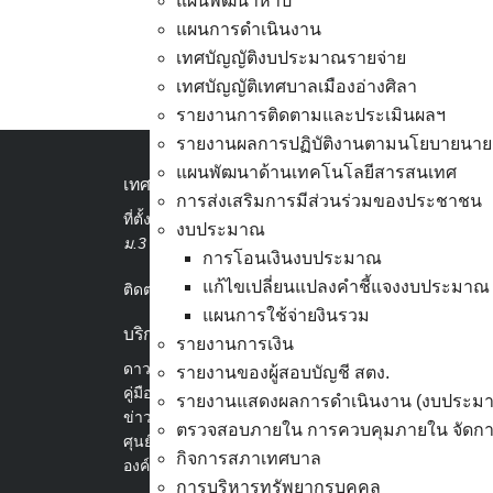
แผนพัฒนาห้าปี
แผนการดำเนินงาน
เทศบัญญัติงบประมาณรายจ่าย
เทศบัญญัติเทศบาลเมืองอ่างศิลา
ผู้ชนะการเสนอราคา-ซื้อหม
รายงานการติดตามและประเมินผลฯ
รายงานผลการปฏิบัติงานตามนโยบายนาย
แผนพัฒนาด้านเทคโนโลยีสารสนเทศ
เทศบาลเมืองอ่างศิลา
การส่งเสริมการมีส่วนร่วมของประชาชน
ที่ตั้ง :
สำนักงานเทศบาลเมืองอ่างศิลา 90/338
งบประมาณ
ม.3 ต.เสม็ด อ.เมือง จ.ชลบุรี 20000
การโอนเงินงบประมาณ
แก้ไขเปลี่ยนแปลงคำชี้แจงงบประมาณ
ติดต่อ :
038-142-100-104
แผนการใช้จ่ายงินรวม
บริการประชาชน
รายงานการเงิน
ดาวน์โหลดแบบฟอร์ม, เอกสาร
รายงานของผู้สอบบัญชี สตง.
คู่มือสำหรับประชาชน/คู่มือการปฏิบัติงาน
รายงานแสดงผลการดำเนินงาน (งบประม
ข่าวสารน่ารู้
ตรวจสอบภายใน การควบคุมภายใน จัดการ
ศุนย์ข้อมูลข่าวสารอิเล็กทรอนิกส์
กิจการสภาเทศบาล
องค์ความรู้ (Knowledge Management)
การบริหารทรัพยากรบุคคล