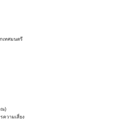
ึกพิมพ์-9-รายการ
ดาวน์โหลด
กเทศมนตรี
าณ)
ความเสี่ยง