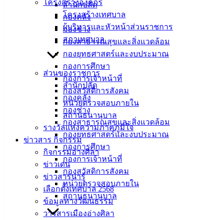
โครงสร้างองค์กร
สำนักปลัด
เจริญกิจ นายกองค์การบริหารส่วนตำบลบึงสามพัน ตาม
โครงสร้างเทศบาล
กองคลัง
โครงการฝึกอบรมศึกษาดูงาน ซึ่งได้นำบุคลากร เครือข่าย และ
ผู้บริหารและหัวหน้าส่วนราชการ
กองช่าง
ผู้นำชุมชน
เดินทางมาศึกษาแลกเปลี่ยนความรู้การบริหาร
สภาเทศบาล
กองสาธารณสุขและสิ่งแวดล้อม
จัดการ และการบริหารทรัพยากร ท้องถิ่นในพื้นที่ภาคตะวันออก
กองยุทธศาสตร์และงบประมาณ
กองการศึกษา
ส่วนของราชการ
กองการเจ้าหน้าที่
สำนักปลัด
กองสวัสดิการสังคม
กองคลัง
เทศบาล
หน่วยตรวจสอบภายใน
กองช่าง
สถานธนานุบาล
เมืองอ่าง
กองสาธารณสุขและสิ่งแวดล้อม
รางวัลแห่งความภาคภูมิใจ
กองยุทธศาสตร์และงบประมาณ
ข่าวสาร กิจกรรม
ศิลา
กองการศึกษา
กิจกรรมอ่างศิลา
กองการเจ้าหน้าที่
ข่าวเด่น
ที่ตั้ง :
กองสวัสดิการสังคม
ข่าวสารน่ารู้
สำนักงาน
หน่วยตรวจสอบภายใน
เลือกตั้งเทศบาล 2568
เทศบาลเมือง
สถานธนานุบาล
ข้อมูลทางวัฒนธรรม
อ่างศิลา 90/338
วารสารเมืองอ่างศิลา
ม.3 ต.เสม็ด