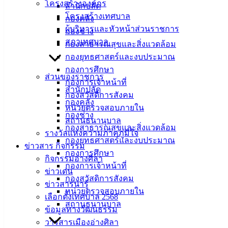
โครงสร้างองค์กร
สำนักปลัด
ที่ตั้ง :
สำนักงานเทศบาลเมืองอ่างศิลา 90/338 ม.3
โครงสร้างเทศบาล
กองคลัง
ต.เสม็ด อ.เมือง จ.ชลบุรี 20000
ผู้บริหารและหัวหน้าส่วนราชการ
กองช่าง
สภาเทศบาล
กองสาธารณสุขและสิ่งแวดล้อม
ติดต่อ :
038-142-100-104
กองยุทธศาสตร์และงบประมาณ
กองการศึกษา
บริการประชาชน
ส่วนของราชการ
กองการเจ้าหน้าที่
สำนักปลัด
กองสวัสดิการสังคม
ดาวน์โหลดแบบฟอร์ม, เอกสาร
กองคลัง
หน่วยตรวจสอบภายใน
คู่มือสำหรับประชาชน/คู่มือการปฏิบัติงาน
กองช่าง
สถานธนานุบาล
ข่าวสารน่ารู้
กองสาธารณสุขและสิ่งแวดล้อม
รางวัลแห่งความภาคภูมิใจ
ศุนย์ข้อมูลข่าวสารอิเล็กทรอนิกส์
กองยุทธศาสตร์และงบประมาณ
ข่าวสาร กิจกรรม
องค์ความรู้ (Knowledge Management)
กองการศึกษา
กิจกรรมอ่างศิลา
กองการเจ้าหน้าที่
ข่าวเด่น
ติดต่อเทศบาล
กองสวัสดิการสังคม
ข่าวสารน่ารู้
หน่วยตรวจสอบภายใน
เลือกตั้งเทศบาล 2568
สถานธนานุบาล
สายตรงนายก
ข้อมูลทางวัฒนธรรม
ประวัติเทศบาล
วารสารเมืองอ่างศิลา