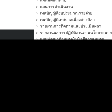
แผนพัฒนาห้าปี
แผนการดำเนินงาน
เทศบัญญัติงบประมาณรายจ่าย
เทศบัญญัติเทศบาลเมืองอ่างศิลา
จ้างสำรวจความพึงพอใจ
ด
รายงานการติดตามและประเมินผลฯ
รายงานผลการปฏิบัติงานตามนโยบายนาย
แผนพัฒนาด้านเทคโนโลยีสารสนเทศ
เทศบาลเมืองอ่างศิลา
การส่งเสริมการมีส่วนร่วมของประชาชน
ที่ตั้ง :
สำนักงานเทศบาลเมืองอ่างศิลา 90/338
งบประมาณ
ม.3 ต.เสม็ด อ.เมือง จ.ชลบุรี 20000
การโอนเงินงบประมาณ
แก้ไขเปลี่ยนแปลงคำชี้แจงงบประมาณ
ติดต่อ :
038-142-100-104
แผนการใช้จ่ายงินรวม
บริการประชาชน
รายงานการเงิน
ดาวน์โหลดแบบฟอร์ม, เอกสาร
รายงานของผู้สอบบัญชี สตง.
คู่มือสำหรับประชาชน/คู่มือการปฏิบัติงาน
รายงานแสดงผลการดำเนินงาน (งบประม
ข่าวสารน่ารู้
ตรวจสอบภายใน การควบคุมภายใน จัดการ
ศุนย์ข้อมูลข่าวสารอิเล็กทรอนิกส์
กิจการสภาเทศบาล
องค์ความรู้ (Knowledge Management)
การบริหารทรัพยากรบุคคล