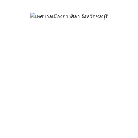
จ้างสำรวจความพึงพอใจของประช
2567
กรกฎาคม 12, 2024
vichakarn
จัดซื้อจัดจ้าง
,
ประกาศผู้ชนะ