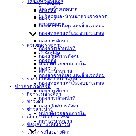
โครงสร้างองค์กร
สำนักปลัด
โครงสร้างเทศบาล
กองคลัง
ที่ตั้ง :
ผู้บริหารและหัวหน้าส่วนราชการ
กองช่าง
สำนักงาน
สภาเทศบาล
กองสาธารณสุขและสิ่งแวดล้อม
เทศบาลเมือง
กองยุทธศาสตร์และงบประมาณ
อ่างศิลา 90/338
กองการศึกษา
ส่วนของราชการ
ม.3 ต.เสม็ด
กองการเจ้าหน้าที่
สำนักปลัด
อ.เมือง จ.ชลบุรี
กองสวัสดิการสังคม
20000
กองคลัง
หน่วยตรวจสอบภายใน
กองช่าง
ติดต่อ :
038-
สถานธนานุบาล
กองสาธารณสุขและสิ่งแวดล้อม
142-100-104
รางวัลแห่งความภาคภูมิใจ
กองยุทธศาสตร์และงบประมาณ
ข่าวสาร กิจกรรม
กองการศึกษา
บริการ
กิจกรรมอ่างศิลา
กองการเจ้าหน้าที่
ข่าวเด่น
ประชาชน
กองสวัสดิการสังคม
ข่าวสารน่ารู้
หน่วยตรวจสอบภายใน
เลือกตั้งเทศบาล 2568
ดาวน์โหลด
สถานธนานุบาล
ข้อมูลทางวัฒนธรรม
แบบ
วารสารเมืองอ่างศิลา
ฟอร์ม,