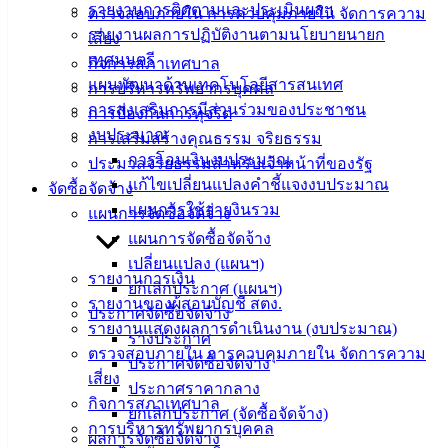
ติดต่อ
รายงานการติดตามและประเมินผลฯ
ตรวจสอบภายใน การควบคุมภายใน จัดการความ
รายงานผลการปฏิบัติงานตามนโยบายนายก
เสี่ยง
เทศบาล
เทศมนตรี
กิจการสภาเทศบาล
แผนพัฒนาด้านเทคโนโลยีสารสนเทศ
การบริหารทรัพยากรบุคคล
สายตรง
การส่งเสริมการมีส่วนร่วมของประชาชน
การป้องกันการทุจริต
นายก
งบประมาณ
การเสริมสร้างคุณธรรม จริยธรรม
ประวัติ
การโอนเงินงบประมาณ
ประมวลจริยธรรมสำหรับเจ้าหน้าที่ของรัฐ
เทศบาล
แก้ไขเปลี่ยนแปลงคำชี้แจงงบประมาณ
จัดซื้อจัดจ้าง
ผู้บริหาร
แผนการใช้จ่ายงินรวม
แผนการจัดซื้อจัดจ้าง
และ
แผนการจัดซื้อจัดจ้าง
หัวหน้า
เปลี่ยนแปลง (แผนฯ)
ส่วน
รายงานการเงิน
ยกเลิกประกาศ (แผนฯ)
ราชการ
รายงานของผู้สอบบัญชี สตง.
ประกาศจัดซื้อจัดจ้าง
สภา
รายงานแสดงผลการดำเนินงาน (งบประมาณ)
ร่างประกาศ
เทศบาล
ตรวจสอบภายใน การควบคุมภายใน จัดการความ
ประกาศจัดซื้อจัดจ้าง
เสี่ยง
ประกาศราคากลาง
สงวนลิขสิทธิ์ © 2563 เทศบาลเมืองอ่างศิลา จังหวัดชลบุรี |
กิจการสภาเทศบาล
ยกเลิกประกาศ (จัดซื้อจัดจ้าง)
angsilacity.go.th | Powered by
Buuscript
การบริหารทรัพยากรบุคคล
ผลการจัดซื้อจัดจ้าง