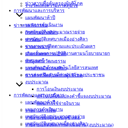
ข่าวสารเพื่อคุ้มครองผู้บริโภค
รางวัลแห่งความภาคภูมิใจ
เอกสาร
การพัฒนาและการบริหาร
คู่มือ
แผนพัฒนาห้าปี
สำหรับ
แผนการดำเนินงาน
ข่าวสาร กิจกรรม
ประชาชน/
เทศบัญญัติงบประมาณรายจ่าย
กิจกรรมอ่างศิลา
คู่มือการ
เทศบัญญัติเทศบาลเมืองอ่างศิลา
ข่าวเด่น
ปฏิบัติ
รายงานการติดตามและประเมินผลฯ
ข่าวสารน่ารู้
งาน
รายงานผลการปฏิบัติงานตามนโยบายนายก
เลือกตั้งเทศบาล 2568
ข่าวสาร
เทศมนตรี
ข้อมูลทางวัฒนธรรม
น่ารู้
แผนพัฒนาด้านเทคโนโลยีสารสนเทศ
วารสารเมืองอ่างศิลา
ศุนย์
การส่งเสริมการมีส่วนร่วมของประชาชน
ข่าวสารเพื่อคุ้มครองผู้บริโภค
ข้อมูล
งบประมาณ
ข่าวสาร
การโอนเงินงบประมาณ
อิเล็กทรอนิกส์
การพัฒนาและการบริหาร
แก้ไขเปลี่ยนแปลงคำชี้แจงงบประมาณ
องค์
แผนพัฒนาห้าปี
แผนการใช้จ่ายงินรวม
ความรู้
แผนการดำเนินงาน
รายงานการเงิน
(Knowledge
เทศบัญญัติงบประมาณรายจ่าย
Management)
รายงานของผู้สอบบัญชี สตง.
เทศบัญญัติเทศบาลเมืองอ่างศิลา
รายงานแสดงผลการดำเนินงาน (งบประมาณ)