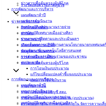
ข่าวสารเพื่อคุ้มครองผู้บริโภค
รางวัลแห่งความภาคภูมิใจ
ที่ตั้ง :
สำนักงานเทศบาลเมืองอ่างศิลา 90/338 ม.3
การพัฒนาและการบริหาร
ต.เสม็ด อ.เมือง จ.ชลบุรี 20000
แผนพัฒนาห้าปี
แผนการดำเนินงาน
ข่าวสาร กิจกรรม
ติดต่อ :
038-142-100-104
เทศบัญญัติงบประมาณรายจ่าย
กิจกรรมอ่างศิลา
เทศบัญญัติเทศบาลเมืองอ่างศิลา
ข่าวเด่น
บริการประชาชน
รายงานการติดตามและประเมินผลฯ
ข่าวสารน่ารู้
รายงานผลการปฏิบัติงานตามนโยบายนายกเทศมนตร
เลือกตั้งเทศบาล 2568
ดาวน์โหลดแบบฟอร์ม, เอกสาร
แผนพัฒนาด้านเทคโนโลยีสารสนเทศ
ข้อมูลทางวัฒนธรรม
คู่มือสำหรับประชาชน/คู่มือการปฏิบัติงาน
การส่งเสริมการมีส่วนร่วมของประชาชน
วารสารเมืองอ่างศิลา
ข่าวสารน่ารู้
งบประมาณ
ข่าวสารเพื่อคุ้มครองผู้บริโภค
ศุนย์ข้อมูลข่าวสารอิเล็กทรอนิกส์
การโอนเงินงบประมาณ
องค์ความรู้ (Knowledge Management)
แก้ไขเปลี่ยนแปลงคำชี้แจงงบประมาณ
การพัฒนาและการบริหาร
แผนการใช้จ่ายงินรวม
ติดต่อเทศบาล
แผนพัฒนาห้าปี
รายงานการเงิน
แผนการดำเนินงาน
รายงานของผู้สอบบัญชี สตง.
เทศบัญญัติงบประมาณรายจ่าย
สายตรงนายก
รายงานแสดงผลการดำเนินงาน (งบประมาณ)
เทศบัญญัติเทศบาลเมืองอ่างศิลา
ประวัติเทศบาล
ตรวจสอบภายใน การควบคุมภายใน จัดการความเสี่