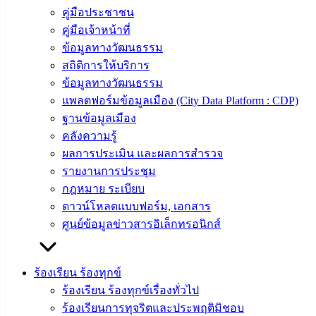
คู่มือประชาชน
สายตรง
คู่มือเจ้าหน้าที่
นายก
ข้อมูลทางวัฒนธรรม
ประวัติ
สถิติการให้บริการ
เทศบาล
ข้อมูลทางวัฒนธรรม
ผู้บริหาร
แพลตฟอร์มข้อมูลเมือง (City Data Platform : CDP)
และ
ฐานข้อมูลเมือง
หัวหน้า
คลังความรู้
ส่วน
ผลการประเมิน และผลการสำรวจ
ราชการ
รายงานการประชุม
สภา
กฎหมาย ระเบียบ
เทศบาล
ดาวน์โหลดแบบฟอร์ม, เอกสาร
ศูนย์ข้อมูลข่าวสารอิเล็กทรอนิกส์
สงวนลิขสิทธิ์ © 2563 เทศบาลเมืองอ่างศิลา จังหวัดชลบุรี |
angsilacity.go.th | Powered by
Buuscript
‹
›
×
ร้องเรียน ร้องทุกข์
ร้องเรียน ร้องทุกข์เรื่องทั่วไป
‹
›
×
ร้องเรียนการทุจริตและประพฤติมิชอบ