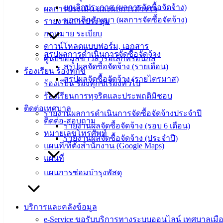
สำหรับ
ยกเลิกประกาศ (ผลการจัดซื้อจัดจ้าง)
ผลการประเมิน และผลการสำรวจ
ประชาชน/
บอกเลิกสัญญา (ผลการจัดซื้อจัดจ้าง)
รายงานการประชุม
คู่มือการ
กฎหมาย ระเบียบ
ปฏิบัติ
ดาวน์โหลดแบบฟอร์ม, เอกสาร
งาน
สรุปผลการดำเนินการจัดซื้อจัดจ้าง
ศูนย์ข้อมูลข่าวสารอิเล็กทรอนิกส์
ข่าวสาร
สรุปผลจัดซื้อจัดจ้าง (รายเดือน)
ร้องเรียน ร้องทุกข์
น่ารู้
สรุปผลจัดซื้อจัดจ้าง (รายไตรมาส)
ร้องเรียน ร้องทุกข์เรื่องทั่วไป
ศุนย์
ร้องเรียนการทุจริตและประพฤติมิชอบ
ข้อมูล
ติดต่อเทศบาล
รายงานผลการดำเนินการจัดซื้อจัดจ้างประจำปี
ข่าวสาร
ติดต่อ-สอบถาม
รายงานผลจัดซื้อจัดจ้าง (รอบ 6 เดือน)
อิเล็กทรอนิกส์
หมายเลขโทรศัพท์
รายงานผลจัดซื้อจัดจ้าง (ประจำปี)
องค์
แผนที่/ที่ตั้งสำนักงาน (Google Maps)
ความรู้
แผนที่
(Knowledge
Management)
แผนการซ่อมบำรุงพัสดุ
ติดต่อ
บริการและคลังข้อมูล
เทศบาล
e-Service ขอรับบริการทางระบบออนไลน์ เทศบาลเมือ