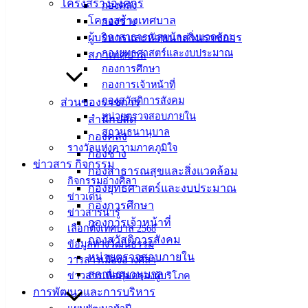
โครงสร้างองค์กร
กองคลัง
โครงสร้างเทศบาล
ศิลา
กองช่าง
ผู้บริหารและหัวหน้าส่วนราชการ
กองสาธารณสุขและสิ่งแวดล้อม
กองยุทธศาสตร์และงบประมาณ
สภาเทศบาล
ที่ตั้ง :
กองการศึกษา
สำนักงาน
กองการเจ้าหน้าที่
เทศบาลเมือง
กองสวัสดิการสังคม
ส่วนของราชการ
อ่างศิลา 90/338
หน่วยตรวจสอบภายใน
สำนักปลัด
ม.3 ต.เสม็ด
สถานธนานุบาล
กองคลัง
อ.เมือง จ.ชลบุรี
รางวัลแห่งความภาคภูมิใจ
กองช่าง
20000
ข่าวสาร กิจกรรม
กองสาธารณสุขและสิ่งแวดล้อม
กิจกรรมอ่างศิลา
กองยุทธศาสตร์และงบประมาณ
ติดต่อ :
038-
ข่าวเด่น
142-100-104
กองการศึกษา
ข่าวสารน่ารู้
กองการเจ้าหน้าที่
เลือกตั้งเทศบาล 2568
บริการ
กองสวัสดิการสังคม
ข้อมูลทางวัฒนธรรม
หน่วยตรวจสอบภายใน
วารสารเมืองอ่างศิลา
ประชาชน
สถานธนานุบาล
ข่าวสารเพื่อคุ้มครองผู้บริโภค
การพัฒนาและการบริหาร
ดาวน์โหลด