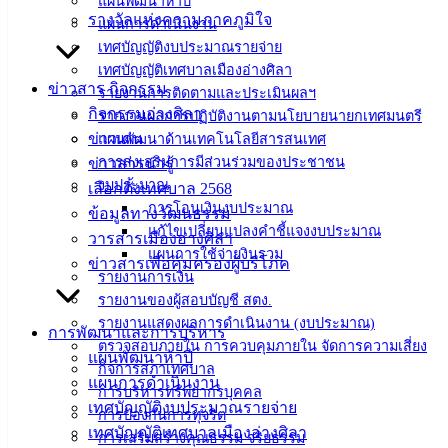
แผนพัฒนาห้าปี
แบบ
รางวัลแห่งความภาคภูมิใจ
แผนการดำเนินงาน
ฟอร์ม,
เทศบัญญัติงบประมาณรายจ่าย
เอกสาร
เทศบัญญัติเทศบาลเมืองอ่างศิลา
ข่าวสาร กิจกรรม
คู่มือ
รายงานการติดตามและประเมินผลฯ
กิจกรรมอ่างศิลา
สำหรับ
รายงานผลการปฏิบัติงานตามนโยบายนายกเทศมนตรี
ข่าวเด่น
แผนพัฒนาด้านเทคโนโลยีสารสนเทศ
ประชาชน/
การส่งเสริมการมีส่วนร่วมของประชาชน
ข่าวสารน่ารู้
คู่มือการ
งบประมาณ
เลือกตั้งเทศบาล 2568
ปฏิบัติ
การโอนเงินงบประมาณ
ข้อมูลทางวัฒนธรรม
งาน
แก้ไขเปลี่ยนแปลงคำชี้แจงงบประมาณ
วารสารเมืองอ่างศิลา
ข่าวสาร
แผนการใช้จ่ายงินรวม
ข่าวสารเพื่อคุ้มครองผู้บริโภค
น่ารู้
รายงานการเงิน
ศุนย์
รายงานของผู้สอบบัญชี สตง.
ข้อมูล
รายงานแสดงผลการดำเนินงาน (งบประมาณ)
การพัฒนาและการบริหาร
ข่าวสาร
ตรวจสอบภายใน การควบคุมภายใน จัดการความเสี่ยง
แผนพัฒนาห้าปี
อิเล็กทรอนิกส์
กิจการสภาเทศบาล
แผนการดำเนินงาน
องค์
การบริหารทรัพยากรบุคคล
เทศบัญญัติงบประมาณรายจ่าย
การป้องกันการทุจริต
ความรู้
เทศบัญญัติเทศบาลเมืองอ่างศิลา
(Knowledge
การเสริมสร้างคุณธรรม จริยธรรม