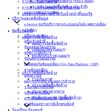
รายงานผลจัดซื้อจัดจ้าง (รอบ 6 เดือน)
การป้องกันการทุจริต
angsilacity.go.th | Powered by
Buuscript
รายงานผลจัดซื้อจัดจ้าง (ประจำปี)
การเสริมสร้างคุณธรรม จริยธรรม
แผนการซ่อมบำรุงพัสดุ
‹
›
×
ประมวลจริยธรรมสำหรับเจ้าหน้าที่ของรัฐ
บริการและคลังข้อมูล
‹
›
×
e-Service ขอรับบริการทางระบบออนไลน์ เทศบาลเมือง
อ่างศิลา
จัดซื้อจัดจ้าง
คู่มือประชาชน
แผนการจัดซื้อจัดจ้าง
คู่มือเจ้าหน้าที่
แผนการจัดซื้อจัดจ้าง
ข้อมูลทางวัฒนธรรม
เปลี่ยนแปลง (แผนฯ)
สถิติการให้บริการ
ยกเลิกประกาศ (แผนฯ)
ข้อมูลทางวัฒนธรรม
แพลตฟอร์มข้อมูลเมือง (City Data Platform : CDP)
ฐานข้อมูลเมือง
ประกาศจัดซื้อจัดจ้าง
คลังความรู้
ร่างประกาศ
ผลการประเมิน และผลการสำรวจ
ประกาศจัดซื้อจัดจ้าง
รายงานการประชุม
ประกาศราคากลาง
กฎหมาย ระเบียบ
ยกเลิกประกาศ (จัดซื้อจัดจ้าง)
ดาวน์โหลดแบบฟอร์ม, เอกสาร
ศูนย์ข้อมูลข่าวสารอิเล็กทรอนิกส์
ร้องเรียน ร้องทุกข์