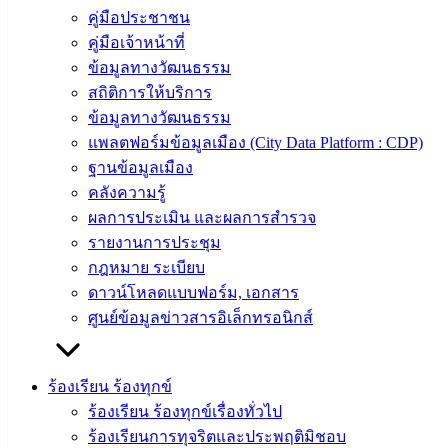
ราชการ
คู่มือประชาชน
สภา
คู่มือเจ้าหน้าที่
เทศบาล
ข้อมูลทางวัฒนธรรม
สถิติการให้บริการ
สงวนลิขสิทธิ์ © 2563 เทศบาลเมืองอ่างศิลา จังหวัดชลบุรี |
ข้อมูลทางวัฒนธรรม
angsilacity.go.th | Powered by
Buuscript
แพลตฟอร์มข้อมูลเมือง (City Data Platform : CDP)
‹
›
×
ฐานข้อมูลเมือง
คลังความรู้
‹
›
×
ผลการประเมิน และผลการสำรวจ
รายงานการประชุม
กฎหมาย ระเบียบ
ดาวน์โหลดแบบฟอร์ม, เอกสาร
ศูนย์ข้อมูลข่าวสารอิเล็กทรอนิกส์
ร้องเรียน ร้องทุกข์
ร้องเรียน ร้องทุกข์เรื่องทั่วไป
ร้องเรียนการทุจริตและประพฤติมิชอบ