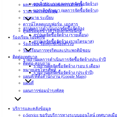
ข่าวสาร
ยกเลิกประกาศ (ผลการจัดซื้อจัดจ้าง)
ผลการประเมิน และผลการสำรวจ
อิเล็กทรอนิกส์
บอกเลิกสัญญา (ผลการจัดซื้อจัดจ้าง)
รายงานการประชุม
องค์
กฎหมาย ระเบียบ
ความรู้
ดาวน์โหลดแบบฟอร์ม, เอกสาร
(Knowledge
สรุปผลการดำเนินการจัดซื้อจัดจ้าง
ศูนย์ข้อมูลข่าวสารอิเล็กทรอนิกส์
Management)
สรุปผลจัดซื้อจัดจ้าง (รายเดือน)
ร้องเรียน ร้องทุกข์
สรุปผลจัดซื้อจัดจ้าง (รายไตรมาส)
ติดต่อ
ร้องเรียน ร้องทุกข์เรื่องทั่วไป
ร้องเรียนการทุจริตและประพฤติมิชอบ
เทศบาล
ติดต่อเทศบาล
รายงานผลการดำเนินการจัดซื้อจัดจ้างประจำปี
ติดต่อ-สอบถาม
รายงานผลจัดซื้อจัดจ้าง (รอบ 6 เดือน)
สายตรง
หมายเลขโทรศัพท์
รายงานผลจัดซื้อจัดจ้าง (ประจำปี)
นายก
แผนที่/ที่ตั้งสำนักงาน (Google Maps)
ประวัติ
แผนที่
เทศบาล
แผนการซ่อมบำรุงพัสดุ
ผู้บริหาร
และ
หัวหน้า
บริการและคลังข้อมูล
ส่วน
e-Service ขอรับบริการทางระบบออนไลน์ เทศบาลเมือ