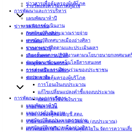
ข่าวสารเพื่อคุ้มครองผู้บริโภค
รางวัลแห่งความภาคภูมิใจ
การพัฒนาและการบริหาร
แผนพัฒนาห้าปี
แผนการดำเนินงาน
ข่าวสาร กิจกรรม
เทศบัญญัติงบประมาณรายจ่าย
กิจกรรมอ่างศิลา
เทศบัญญัติเทศบาลเมืองอ่างศิลา
ข่าวเด่น
รายงานการติดตามและประเมินผลฯ
ข่าวสารน่ารู้
รายงานผลการปฏิบัติงานตามนโยบายนายกเทศมนตร
เลือกตั้งเทศบาล 2568
แผนพัฒนาด้านเทคโนโลยีสารสนเทศ
ข้อมูลทางวัฒนธรรม
การส่งเสริมการมีส่วนร่วมของประชาชน
วารสารเมืองอ่างศิลา
งบประมาณ
ข่าวสารเพื่อคุ้มครองผู้บริโภค
การโอนเงินงบประมาณ
แก้ไขเปลี่ยนแปลงคำชี้แจงงบประมาณ
การพัฒนาและการบริหาร
แผนการใช้จ่ายงินรวม
แผนพัฒนาห้าปี
รายงานการเงิน
แผนการดำเนินงาน
รายงานของผู้สอบบัญชี สตง.
เทศบัญญัติงบประมาณรายจ่าย
รายงานแสดงผลการดำเนินงาน (งบประมาณ)
เทศบัญญัติเทศบาลเมืองอ่างศิลา
ตรวจสอบภายใน การควบคุมภายใน จัดการความเสี่