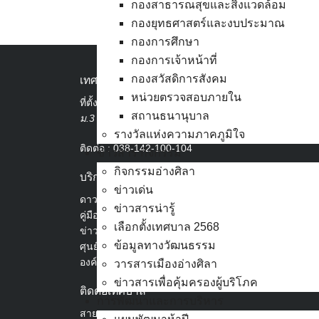
กองสาธารณสุขและสิ่งแวดล้อม
กองยุทธศาสตร์และงบประมาณ
กองการศึกษา
กองการเจ้าหน้าที่
กองสวัสดิการสังคม
เทศบาลเมืองอ่างศิลา
หน่วยตรวจสอบภายใน
ที่ตั้ง :
สำนักงานเทศบาลเมืองอ่างศิลา 90/338
สถานธนานุบาล
ม.3 ต.เสม็ด อ.เมือง จ.ชลบุรี 20000
รางวัลแห่งความภาคภูมิใจ
ติดต่อ :
038-142-100-104
ข่าวสาร กิจกรรม
กิจกรรมอ่างศิลา
บริการประชาชน
ข่าวเด่น
ดาวน์โหลดแบบฟอร์ม, เอกสาร
ข่าวสารน่ารู้
คู่มือสำหรับประชาชน/คู่มือการปฏิบัติงาน
เลือกตั้งเทศบาล 2568
ข่าวสารน่ารู้
ข้อมูลทางวัฒนธรรม
ศุนย์ข้อมูลข่าวสารอิเล็กทรอนิกส์
องค์ความรู้ (Knowledge Management)
วารสารเมืองอ่างศิลา
ข่าวสารเพื่อคุ้มครองผู้บริโภค
ติดต่อเทศบาล
การพัฒนาและการบริหาร
สายตรงนายก