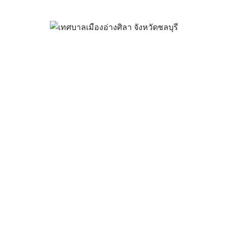
่อสร้างถนนคอนกรีตฯ แยกซอยห้
กะปิ
พฤษภาคม 31, 2024
vichakarn
จัดซื้อจัดจ้าง
,
ประกาศจัดซื้อจัดจ้าง