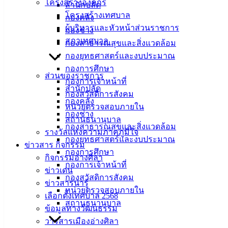
เมืองอ่าง
โครงสร้างองค์กร
สำนักปลัด
โครงสร้างเทศบาล
กองคลัง
ศิลา
ผู้บริหารและหัวหน้าส่วนราชการ
กองช่าง
สภาเทศบาล
กองสาธารณสุขและสิ่งแวดล้อม
ที่ตั้ง :
กองยุทธศาสตร์และงบประมาณ
สำนักงาน
กองการศึกษา
เทศบาลเมือง
ส่วนของราชการ
กองการเจ้าหน้าที่
อ่างศิลา 90/338
สำนักปลัด
กองสวัสดิการสังคม
ม.3 ต.เสม็ด
กองคลัง
หน่วยตรวจสอบภายใน
อ.เมือง จ.ชลบุรี
กองช่าง
สถานธนานุบาล
20000
กองสาธารณสุขและสิ่งแวดล้อม
รางวัลแห่งความภาคภูมิใจ
กองยุทธศาสตร์และงบประมาณ
ติดต่อ :
038-
ข่าวสาร กิจกรรม
กองการศึกษา
142-100-104
กิจกรรมอ่างศิลา
กองการเจ้าหน้าที่
ข่าวเด่น
บริการ
กองสวัสดิการสังคม
ข่าวสารน่ารู้
หน่วยตรวจสอบภายใน
เลือกตั้งเทศบาล 2568
ประชาชน
สถานธนานุบาล
ข้อมูลทางวัฒนธรรม
วารสารเมืองอ่างศิลา
ดาวน์โหลด