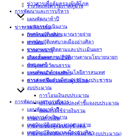
ข่าวสารเพื่อคุ้มครองผู้บริโภค
แบบ
รางวัลแห่งความภาคภูมิใจ
การพัฒนาและการบริหาร
ฟอร์ม,
แผนพัฒนาห้าปี
เอกสาร
แผนการดำเนินงาน
ข่าวสาร กิจกรรม
คู่มือ
เทศบัญญัติงบประมาณรายจ่าย
กิจกรรมอ่างศิลา
สำหรับ
เทศบัญญัติเทศบาลเมืองอ่างศิลา
ข่าวเด่น
ประชาชน/
รายงานการติดตามและประเมินผลฯ
ข่าวสารน่ารู้
คู่มือการ
รายงานผลการปฏิบัติงานตามนโยบายนายก
เลือกตั้งเทศบาล 2568
ปฏิบัติ
เทศมนตรี
ข้อมูลทางวัฒนธรรม
งาน
แผนพัฒนาด้านเทคโนโลยีสารสนเทศ
วารสารเมืองอ่างศิลา
ข่าวสาร
การส่งเสริมการมีส่วนร่วมของประชาชน
ข่าวสารเพื่อคุ้มครองผู้บริโภค
น่ารู้
งบประมาณ
ศุนย์
การโอนเงินงบประมาณ
ข้อมูล
การพัฒนาและการบริหาร
แก้ไขเปลี่ยนแปลงคำชี้แจงงบประมาณ
ข่าวสาร
แผนพัฒนาห้าปี
แผนการใช้จ่ายงินรวม
อิเล็กทรอนิกส์
แผนการดำเนินงาน
รายงานการเงิน
องค์
เทศบัญญัติงบประมาณรายจ่าย
รายงานของผู้สอบบัญชี สตง.
ความรู้
เทศบัญญัติเทศบาลเมืองอ่างศิลา
รายงานแสดงผลการดำเนินงาน (งบประมาณ)
(Knowledge