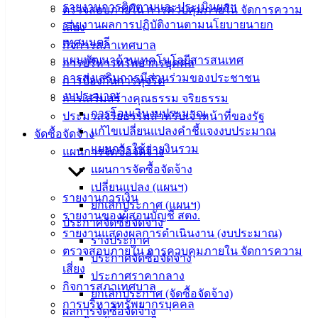
รายงานการติดตามและประเมินผลฯ
ตรวจสอบภายใน การควบคุมภายใน จัดการความ
เทศบาล
รายงานผลการปฏิบัติงานตามนโยบายนายก
เสี่ยง
เทศมนตรี
กิจการสภาเทศบาล
แผนพัฒนาด้านเทคโนโลยีสารสนเทศ
สายตรง
การบริหารทรัพยากรบุคคล
การส่งเสริมการมีส่วนร่วมของประชาชน
นายก
การป้องกันการทุจริต
งบประมาณ
ประวัติ
การเสริมสร้างคุณธรรม จริยธรรม
การโอนเงินงบประมาณ
เทศบาล
ประมวลจริยธรรมสำหรับเจ้าหน้าที่ของรัฐ
แก้ไขเปลี่ยนแปลงคำชี้แจงงบประมาณ
ผู้บริหาร
จัดซื้อจัดจ้าง
แผนการใช้จ่ายงินรวม
และ
แผนการจัดซื้อจัดจ้าง
หัวหน้า
แผนการจัดซื้อจัดจ้าง
ส่วน
เปลี่ยนแปลง (แผนฯ)
รายงานการเงิน
ราชการ
ยกเลิกประกาศ (แผนฯ)
รายงานของผู้สอบบัญชี สตง.
สภา
ประกาศจัดซื้อจัดจ้าง
รายงานแสดงผลการดำเนินงาน (งบประมาณ)
เทศบาล
ร่างประกาศ
ตรวจสอบภายใน การควบคุมภายใน จัดการความ
ประกาศจัดซื้อจัดจ้าง
สงวนลิขสิทธิ์ © 2563 เทศบาลเมืองอ่างศิลา จังหวัดชลบุรี |
เสี่ยง
ประกาศราคากลาง
angsilacity.go.th | Powered by
Buuscript
กิจการสภาเทศบาล
ยกเลิกประกาศ (จัดซื้อจัดจ้าง)
การบริหารทรัพยากรบุคคล
‹
›
×
ผลการจัดซื้อจัดจ้าง