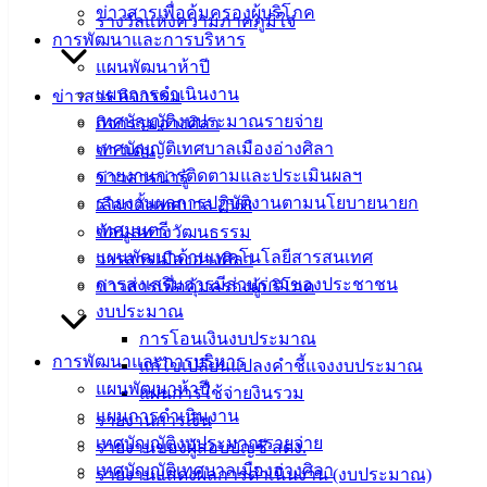
เอกสาร
ข่าวสารเพื่อคุ้มครองผู้บริโภค
รางวัลแห่งความภาคภูมิใจ
คู่มือ
การพัฒนาและการบริหาร
สำหรับ
แผนพัฒนาห้าปี
ประชาชน/
แผนการดำเนินงาน
ข่าวสาร กิจกรรม
คู่มือการ
เทศบัญญัติงบประมาณรายจ่าย
กิจกรรมอ่างศิลา
ปฏิบัติ
เทศบัญญัติเทศบาลเมืองอ่างศิลา
ข่าวเด่น
งาน
รายงานการติดตามและประเมินผลฯ
ข่าวสารน่ารู้
ข่าวสาร
รายงานผลการปฏิบัติงานตามนโยบายนายก
เลือกตั้งเทศบาล 2568
น่ารู้
เทศมนตรี
ข้อมูลทางวัฒนธรรม
ศุนย์
แผนพัฒนาด้านเทคโนโลยีสารสนเทศ
วารสารเมืองอ่างศิลา
ข้อมูล
การส่งเสริมการมีส่วนร่วมของประชาชน
ข่าวสารเพื่อคุ้มครองผู้บริโภค
ข่าวสาร
งบประมาณ
อิเล็กทรอนิกส์
การโอนเงินงบประมาณ
องค์
การพัฒนาและการบริหาร
แก้ไขเปลี่ยนแปลงคำชี้แจงงบประมาณ
ความรู้
แผนพัฒนาห้าปี
แผนการใช้จ่ายงินรวม
(Knowledge
แผนการดำเนินงาน
รายงานการเงิน
Management)
เทศบัญญัติงบประมาณรายจ่าย
รายงานของผู้สอบบัญชี สตง.
เทศบัญญัติเทศบาลเมืองอ่างศิลา
รายงานแสดงผลการดำเนินงาน (งบประมาณ)
ติดต่อ