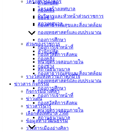
โครงสร้างองค์กร
สำนักปลัด
โครงสร้างเทศบาล
ที่ตั้ง :
กองคลัง
ผู้บริหารและหัวหน้าส่วนราชการ
สำนักงาน
กองช่าง
สภาเทศบาล
เทศบาลเมือง
กองสาธารณสุขและสิ่งแวดล้อม
อ่างศิลา 90/338
กองยุทธศาสตร์และงบประมาณ
ม.3 ต.เสม็ด
กองการศึกษา
ส่วนของราชการ
อ.เมือง จ.ชลบุรี
กองการเจ้าหน้าที่
สำนักปลัด
20000
กองสวัสดิการสังคม
กองคลัง
หน่วยตรวจสอบภายใน
ติดต่อ :
038-
กองช่าง
สถานธนานุบาล
142-100-104
กองสาธารณสุขและสิ่งแวดล้อม
รางวัลแห่งความภาคภูมิใจ
กองยุทธศาสตร์และงบประมาณ
บริการ
ข่าวสาร กิจกรรม
กองการศึกษา
กิจกรรมอ่างศิลา
ประชาชน
กองการเจ้าหน้าที่
ข่าวเด่น
กองสวัสดิการสังคม
ข่าวสารน่ารู้
หน่วยตรวจสอบภายใน
ดาวน์โหลด
เลือกตั้งเทศบาล 2568
สถานธนานุบาล
แบบ
ข้อมูลทางวัฒนธรรม
ฟอร์ม,
วารสารเมืองอ่างศิลา