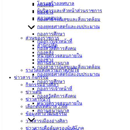
ศิลา
โครงสร้างเทศบาล
กองคลัง
ผู้บริหารและหัวหน้าส่วนราชการ
กองช่าง
ที่ตั้ง :
สภาเทศบาล
กองสาธารณสุขและสิ่งแวดล้อม
สำนักงาน
กองยุทธศาสตร์และงบประมาณ
เทศบาลเมือง
กองการศึกษา
ส่วนของราชการ
อ่างศิลา 90/338
กองการเจ้าหน้าที่
สำนักปลัด
ม.3 ต.เสม็ด
กองสวัสดิการสังคม
กองคลัง
อ.เมือง จ.ชลบุรี
หน่วยตรวจสอบภายใน
20000
กองช่าง
สถานธนานุบาล
กองสาธารณสุขและสิ่งแวดล้อม
ติดต่อ :
038-
รางวัลแห่งความภาคภูมิใจ
กองยุทธศาสตร์และงบประมาณ
142-100-104
ข่าวสาร กิจกรรม
กองการศึกษา
กิจกรรมอ่างศิลา
กองการเจ้าหน้าที่
บริการ
ข่าวเด่น
กองสวัสดิการสังคม
ข่าวสารน่ารู้
ประชาชน
หน่วยตรวจสอบภายใน
เลือกตั้งเทศบาล 2568
สถานธนานุบาล
ข้อมูลทางวัฒนธรรม
ดาวน์โหลด
วารสารเมืองอ่างศิลา
แบบ
ข่าวสารเพื่อคุ้มครองผู้บริโภค