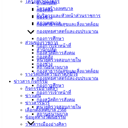
ศิลา
โครงสร้างองค์กร
สำนักปลัด
โครงสร้างเทศบาล
กองคลัง
ผู้บริหารและหัวหน้าส่วนราชการ
ที่ตั้ง :
กองช่าง
สภาเทศบาล
สำนักงาน
กองสาธารณสุขและสิ่งแวดล้อม
เทศบาลเมือง
กองยุทธศาสตร์และงบประมาณ
อ่างศิลา 90/338
กองการศึกษา
ส่วนของราชการ
ม.3 ต.เสม็ด
กองการเจ้าหน้าที่
สำนักปลัด
อ.เมือง จ.ชลบุรี
กองสวัสดิการสังคม
กองคลัง
20000
หน่วยตรวจสอบภายใน
กองช่าง
สถานธนานุบาล
ติดต่อ :
038-
กองสาธารณสุขและสิ่งแวดล้อม
รางวัลแห่งความภาคภูมิใจ
142-100-104
กองยุทธศาสตร์และงบประมาณ
ข่าวสาร กิจกรรม
กองการศึกษา
บริการ
กิจกรรมอ่างศิลา
กองการเจ้าหน้าที่
ข่าวเด่น
ประชาชน
กองสวัสดิการสังคม
ข่าวสารน่ารู้
หน่วยตรวจสอบภายใน
เลือกตั้งเทศบาล 2568
สถานธนานุบาล
ดาวน์โหลด
ข้อมูลทางวัฒนธรรม
แบบ
วารสารเมืองอ่างศิลา