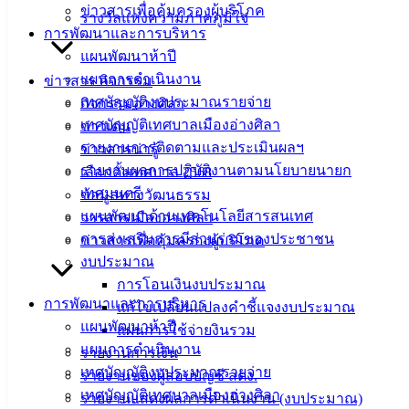
ฟอร์ม,
ข่าวสารเพื่อคุ้มครองผู้บริโภค
รางวัลแห่งความภาคภูมิใจ
เอกสาร
การพัฒนาและการบริหาร
คู่มือ
แผนพัฒนาห้าปี
สำหรับ
แผนการดำเนินงาน
ข่าวสาร กิจกรรม
ประชาชน/
เทศบัญญัติงบประมาณรายจ่าย
กิจกรรมอ่างศิลา
คู่มือการ
เทศบัญญัติเทศบาลเมืองอ่างศิลา
ข่าวเด่น
ปฏิบัติ
รายงานการติดตามและประเมินผลฯ
ข่าวสารน่ารู้
งาน
รายงานผลการปฏิบัติงานตามนโยบายนายก
เลือกตั้งเทศบาล 2568
ข่าวสาร
เทศมนตรี
ข้อมูลทางวัฒนธรรม
น่ารู้
แผนพัฒนาด้านเทคโนโลยีสารสนเทศ
วารสารเมืองอ่างศิลา
ศุนย์
การส่งเสริมการมีส่วนร่วมของประชาชน
ข่าวสารเพื่อคุ้มครองผู้บริโภค
ข้อมูล
งบประมาณ
ข่าวสาร
การโอนเงินงบประมาณ
อิเล็กทรอนิกส์
การพัฒนาและการบริหาร
แก้ไขเปลี่ยนแปลงคำชี้แจงงบประมาณ
องค์
แผนพัฒนาห้าปี
แผนการใช้จ่ายงินรวม
ความรู้
แผนการดำเนินงาน
รายงานการเงิน
(Knowledge
เทศบัญญัติงบประมาณรายจ่าย
รายงานของผู้สอบบัญชี สตง.
Management)
เทศบัญญัติเทศบาลเมืองอ่างศิลา
รายงานแสดงผลการดำเนินงาน (งบประมาณ)