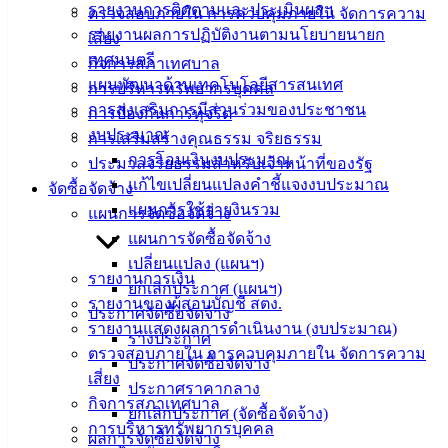
รายงานการติดตามและประเมินผลฯ
ตรวจสอบภายใน การควบคุมภายใน จัดการความ
ติดต่อ
รายงานผลการปฏิบัติงานตามนโยบายนายก
เสี่ยง
เทศบาล
เทศมนตรี
กิจการสภาเทศบาล
แผนพัฒนาด้านเทคโนโลยีสารสนเทศ
การบริหารทรัพยากรบุคคล
การส่งเสริมการมีส่วนร่วมของประชาชน
สายตรง
การป้องกันการทุจริต
งบประมาณ
นายก
การเสริมสร้างคุณธรรม จริยธรรม
การโอนเงินงบประมาณ
ประวัติ
ประมวลจริยธรรมสำหรับเจ้าหน้าที่ของรัฐ
แก้ไขเปลี่ยนแปลงคำชี้แจงงบประมาณ
เทศบาล
จัดซื้อจัดจ้าง
แผนการใช้จ่ายงินรวม
ผู้บริหาร
แผนการจัดซื้อจัดจ้าง
และ
แผนการจัดซื้อจัดจ้าง
หัวหน้า
เปลี่ยนแปลง (แผนฯ)
รายงานการเงิน
ส่วน
ยกเลิกประกาศ (แผนฯ)
รายงานของผู้สอบบัญชี สตง.
ราชการ
ประกาศจัดซื้อจัดจ้าง
รายงานแสดงผลการดำเนินงาน (งบประมาณ)
สภา
ร่างประกาศ
ตรวจสอบภายใน การควบคุมภายใน จัดการความ
เทศบาล
ประกาศจัดซื้อจัดจ้าง
เสี่ยง
ประกาศราคากลาง
สงวนลิขสิทธิ์ © 2563 เทศบาลเมืองอ่างศิลา จังหวัดชลบุรี |
กิจการสภาเทศบาล
ยกเลิกประกาศ (จัดซื้อจัดจ้าง)
angsilacity.go.th | Powered by
Buuscript
การบริหารทรัพยากรบุคคล
ผลการจัดซื้อจัดจ้าง