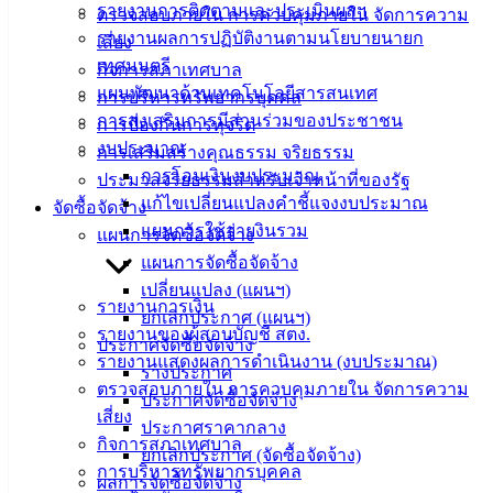
เทศบาล
รายงานการติดตามและประเมินผลฯ
ตรวจสอบภายใน การควบคุมภายใน จัดการความ
รายงานผลการปฏิบัติงานตามนโยบายนายก
เสี่ยง
เทศมนตรี
กิจการสภาเทศบาล
สายตรง
แผนพัฒนาด้านเทคโนโลยีสารสนเทศ
การบริหารทรัพยากรบุคคล
นายก
การส่งเสริมการมีส่วนร่วมของประชาชน
การป้องกันการทุจริต
ประวัติ
งบประมาณ
การเสริมสร้างคุณธรรม จริยธรรม
เทศบาล
การโอนเงินงบประมาณ
ประมวลจริยธรรมสำหรับเจ้าหน้าที่ของรัฐ
ผู้บริหาร
แก้ไขเปลี่ยนแปลงคำชี้แจงงบประมาณ
จัดซื้อจัดจ้าง
และ
แผนการใช้จ่ายงินรวม
แผนการจัดซื้อจัดจ้าง
หัวหน้า
แผนการจัดซื้อจัดจ้าง
ส่วน
เปลี่ยนแปลง (แผนฯ)
ราชการ
รายงานการเงิน
ยกเลิกประกาศ (แผนฯ)
สภา
รายงานของผู้สอบบัญชี สตง.
ประกาศจัดซื้อจัดจ้าง
เทศบาล
รายงานแสดงผลการดำเนินงาน (งบประมาณ)
ร่างประกาศ
ตรวจสอบภายใน การควบคุมภายใน จัดการความ
สงวนลิขสิทธิ์ © 2563 เทศบาลเมืองอ่างศิลา จังหวัดชลบุรี |
ประกาศจัดซื้อจัดจ้าง
angsilacity.go.th | Powered by
Buuscript
เสี่ยง
ประกาศราคากลาง
กิจการสภาเทศบาล
‹
›
×
ยกเลิกประกาศ (จัดซื้อจัดจ้าง)
การบริหารทรัพยากรบุคคล
ผลการจัดซื้อจัดจ้าง