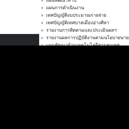
แผนพัฒนาห้าปี
แผนการดำเนินงาน
เทศบัญญัติงบประมาณรายจ่าย
เทศบัญญัติเทศบาลเมืองอ่างศิลา
ขยายเวลาดำเนินการภาษีที่ด
รายงานการติดตามและประเมินผลฯ
รายงานผลการปฏิบัติงานตามนโยบายนาย
แผนพัฒนาด้านเทคโนโลยีสารสนเทศ
เทศบาลเมืองอ่างศิลา
การส่งเสริมการมีส่วนร่วมของประชาชน
ที่ตั้ง :
สำนักงานเทศบาลเมืองอ่างศิลา 90/338
งบประมาณ
ม.3 ต.เสม็ด อ.เมือง จ.ชลบุรี 20000
การโอนเงินงบประมาณ
แก้ไขเปลี่ยนแปลงคำชี้แจงงบประมาณ
ติดต่อ :
038-142-100-104
แผนการใช้จ่ายงินรวม
บริการประชาชน
รายงานการเงิน
ดาวน์โหลดแบบฟอร์ม, เอกสาร
รายงานของผู้สอบบัญชี สตง.
คู่มือสำหรับประชาชน/คู่มือการปฏิบัติงาน
รายงานแสดงผลการดำเนินงาน (งบประม
ข่าวสารน่ารู้
ตรวจสอบภายใน การควบคุมภายใน จัดการ
ศุนย์ข้อมูลข่าวสารอิเล็กทรอนิกส์
กิจการสภาเทศบาล
องค์ความรู้ (Knowledge Management)
การบริหารทรัพยากรบุคคล