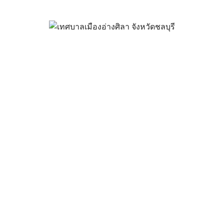
นการภาษีที่ดินและสิ่งปลูกสร้า
มีนาคม 29, 2024
vichakarn
กิจกรรมอ่างศิลา
,
ข่าวสารน่ารู้