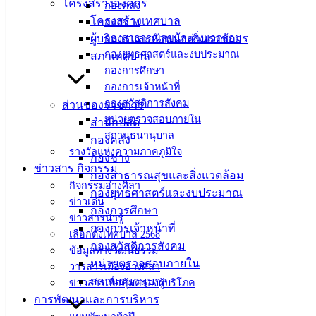
ศิลา
โครงสร้างองค์กร
กองคลัง
โครงสร้างเทศบาล
กองช่าง
ผู้บริหารและหัวหน้าส่วนราชการ
กองสาธารณสุขและสิ่งแวดล้อม
ที่ตั้ง :
กองยุทธศาสตร์และงบประมาณ
สภาเทศบาล
สำนักงาน
กองการศึกษา
เทศบาลเมือง
กองการเจ้าหน้าที่
อ่างศิลา 90/338
กองสวัสดิการสังคม
ส่วนของราชการ
ม.3 ต.เสม็ด
หน่วยตรวจสอบภายใน
สำนักปลัด
อ.เมือง จ.ชลบุรี
สถานธนานุบาล
กองคลัง
20000
รางวัลแห่งความภาคภูมิใจ
กองช่าง
ข่าวสาร กิจกรรม
ติดต่อ :
038-
กองสาธารณสุขและสิ่งแวดล้อม
กิจกรรมอ่างศิลา
142-100-104
กองยุทธศาสตร์และงบประมาณ
ข่าวเด่น
กองการศึกษา
ข่าวสารน่ารู้
บริการ
กองการเจ้าหน้าที่
เลือกตั้งเทศบาล 2568
กองสวัสดิการสังคม
ประชาชน
ข้อมูลทางวัฒนธรรม
หน่วยตรวจสอบภายใน
วารสารเมืองอ่างศิลา
สถานธนานุบาล
ข่าวสารเพื่อคุ้มครองผู้บริโภค
ดาวน์โหลด
การพัฒนาและการบริหาร
แบบ