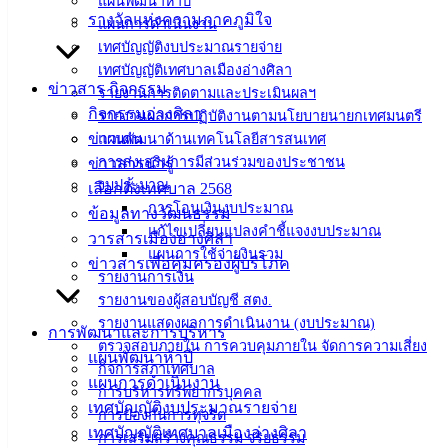
แผนพัฒนาห้าปี
ฟอร์ม,
รางวัลแห่งความภาคภูมิใจ
แผนการดำเนินงาน
เอกสาร
เทศบัญญัติงบประมาณรายจ่าย
คู่มือ
เทศบัญญัติเทศบาลเมืองอ่างศิลา
ข่าวสาร กิจกรรม
สำหรับ
รายงานการติดตามและประเมินผลฯ
กิจกรรมอ่างศิลา
ประชาชน/
รายงานผลการปฏิบัติงานตามนโยบายนายกเทศมนตรี
ข่าวเด่น
คู่มือการ
แผนพัฒนาด้านเทคโนโลยีสารสนเทศ
การส่งเสริมการมีส่วนร่วมของประชาชน
ข่าวสารน่ารู้
ปฏิบัติ
งบประมาณ
เลือกตั้งเทศบาล 2568
งาน
การโอนเงินงบประมาณ
ข้อมูลทางวัฒนธรรม
ข่าวสาร
แก้ไขเปลี่ยนแปลงคำชี้แจงงบประมาณ
วารสารเมืองอ่างศิลา
น่ารู้
แผนการใช้จ่ายงินรวม
ข่าวสารเพื่อคุ้มครองผู้บริโภค
ศุนย์
รายงานการเงิน
ข้อมูล
รายงานของผู้สอบบัญชี สตง.
ข่าวสาร
รายงานแสดงผลการดำเนินงาน (งบประมาณ)
การพัฒนาและการบริหาร
อิเล็กทรอนิกส์
ตรวจสอบภายใน การควบคุมภายใน จัดการความเสี่ยง
แผนพัฒนาห้าปี
องค์
กิจการสภาเทศบาล
แผนการดำเนินงาน
ความรู้
การบริหารทรัพยากรบุคคล
เทศบัญญัติงบประมาณรายจ่าย
(Knowledge
การป้องกันการทุจริต
Management)
เทศบัญญัติเทศบาลเมืองอ่างศิลา
การเสริมสร้างคุณธรรม จริยธรรม