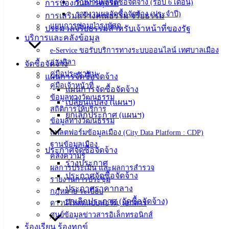
รายงานผลจัดซื้อจัดจ้าง (รอบ 6 เดือน)
การป้องกันการทุจริต
‹
›
×
รายงานผลจัดซื้อจัดจ้าง (ประจำปี)
การเสริมสร้างคุณธรรม จริยธรรม
แผนการซ่อมบำรุงพัสดุ
ประมวลจริยธรรมสำหรับเจ้าหน้าที่ของรัฐ
‹
›
×
บริการและคลังข้อมูล
e-Service ขอรับบริการทางระบบออนไลน์ เทศบาลเมือง
อ่างศิลา
จัดซื้อจัดจ้าง
คู่มือประชาชน
แผนการจัดซื้อจัดจ้าง
คู่มือเจ้าหน้าที่
แผนการจัดซื้อจัดจ้าง
ข้อมูลทางวัฒนธรรม
เปลี่ยนแปลง (แผนฯ)
สถิติการให้บริการ
ยกเลิกประกาศ (แผนฯ)
ข้อมูลทางวัฒนธรรม
แพลตฟอร์มข้อมูลเมือง (City Data Platform : CDP)
ฐานข้อมูลเมือง
ประกาศจัดซื้อจัดจ้าง
คลังความรู้
ร่างประกาศ
ผลการประเมิน และผลการสำรวจ
ประกาศจัดซื้อจัดจ้าง
รายงานการประชุม
ประกาศราคากลาง
กฎหมาย ระเบียบ
ยกเลิกประกาศ (จัดซื้อจัดจ้าง)
ดาวน์โหลดแบบฟอร์ม, เอกสาร
ศูนย์ข้อมูลข่าวสารอิเล็กทรอนิกส์
ร้องเรียน ร้องทุกข์