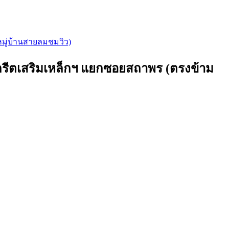
มู่บ้านสายลมชมวิว)
รีตเสริมเหล็กฯ แยกซอยสถาพร (ตรงข้าม