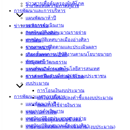
แบบ
ข่าวสารเพื่อคุ้มครองผู้บริโภค
รางวัลแห่งความภาคภูมิใจ
ฟอร์ม,
การพัฒนาและการบริหาร
เอกสาร
แผนพัฒนาห้าปี
คู่มือ
แผนการดำเนินงาน
ข่าวสาร กิจกรรม
สำหรับ
เทศบัญญัติงบประมาณรายจ่าย
กิจกรรมอ่างศิลา
ประชาชน/
เทศบัญญัติเทศบาลเมืองอ่างศิลา
ข่าวเด่น
คู่มือการ
รายงานการติดตามและประเมินผลฯ
ข่าวสารน่ารู้
ปฏิบัติ
รายงานผลการปฏิบัติงานตามนโยบายนายก
เลือกตั้งเทศบาล 2568
งาน
เทศมนตรี
ข้อมูลทางวัฒนธรรม
ข่าวสาร
แผนพัฒนาด้านเทคโนโลยีสารสนเทศ
วารสารเมืองอ่างศิลา
น่ารู้
การส่งเสริมการมีส่วนร่วมของประชาชน
ข่าวสารเพื่อคุ้มครองผู้บริโภค
ศุนย์
งบประมาณ
ข้อมูล
การโอนเงินงบประมาณ
ข่าวสาร
การพัฒนาและการบริหาร
แก้ไขเปลี่ยนแปลงคำชี้แจงงบประมาณ
อิเล็กทรอนิกส์
แผนพัฒนาห้าปี
แผนการใช้จ่ายงินรวม
องค์
แผนการดำเนินงาน
รายงานการเงิน
ความรู้
เทศบัญญัติงบประมาณรายจ่าย
รายงานของผู้สอบบัญชี สตง.
(Knowledge
เทศบัญญัติเทศบาลเมืองอ่างศิลา
รายงานแสดงผลการดำเนินงาน (งบประมาณ)
Management)