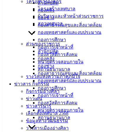
โครงสร้างองค์กร
สำนักปลัด
ศิลา
โครงสร้างเทศบาล
กองคลัง
ผู้บริหารและหัวหน้าส่วนราชการ
กองช่าง
สภาเทศบาล
ที่ตั้ง :
กองสาธารณสุขและสิ่งแวดล้อม
สำนักงาน
กองยุทธศาสตร์และงบประมาณ
เทศบาลเมือง
กองการศึกษา
ส่วนของราชการ
อ่างศิลา 90/338
กองการเจ้าหน้าที่
สำนักปลัด
ม.3 ต.เสม็ด
กองสวัสดิการสังคม
กองคลัง
อ.เมือง จ.ชลบุรี
หน่วยตรวจสอบภายใน
กองช่าง
20000
สถานธนานุบาล
กองสาธารณสุขและสิ่งแวดล้อม
รางวัลแห่งความภาคภูมิใจ
ติดต่อ :
038-
กองยุทธศาสตร์และงบประมาณ
ข่าวสาร กิจกรรม
142-100-104
กองการศึกษา
กิจกรรมอ่างศิลา
กองการเจ้าหน้าที่
บริการ
ข่าวเด่น
กองสวัสดิการสังคม
ข่าวสารน่ารู้
ประชาชน
หน่วยตรวจสอบภายใน
เลือกตั้งเทศบาล 2568
สถานธนานุบาล
ข้อมูลทางวัฒนธรรม
ดาวน์โหลด
วารสารเมืองอ่างศิลา