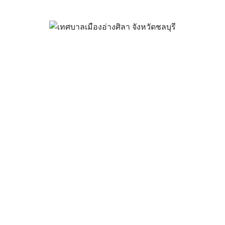
้างถนนหินคลุก พร้อมท่อระบายน
หมู่บ้านอรินสิริ
มกราคม 24, 2024
vichakarn
จัดซื้อจัดจ้าง
,
ประกาศจัดซื้อจัดจ้าง