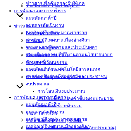
เอกสาร
ข่าวสารเพื่อคุ้มครองผู้บริโภค
รางวัลแห่งความภาคภูมิใจ
คู่มือ
การพัฒนาและการบริหาร
สำหรับ
แผนพัฒนาห้าปี
ประชาชน/
แผนการดำเนินงาน
ข่าวสาร กิจกรรม
คู่มือการ
เทศบัญญัติงบประมาณรายจ่าย
กิจกรรมอ่างศิลา
ปฏิบัติ
เทศบัญญัติเทศบาลเมืองอ่างศิลา
ข่าวเด่น
งาน
รายงานการติดตามและประเมินผลฯ
ข่าวสารน่ารู้
ข่าวสาร
รายงานผลการปฏิบัติงานตามนโยบายนายก
เลือกตั้งเทศบาล 2568
น่ารู้
เทศมนตรี
ข้อมูลทางวัฒนธรรม
ศุนย์
แผนพัฒนาด้านเทคโนโลยีสารสนเทศ
วารสารเมืองอ่างศิลา
ข้อมูล
การส่งเสริมการมีส่วนร่วมของประชาชน
ข่าวสารเพื่อคุ้มครองผู้บริโภค
ข่าวสาร
งบประมาณ
อิเล็กทรอนิกส์
การโอนเงินงบประมาณ
องค์
การพัฒนาและการบริหาร
แก้ไขเปลี่ยนแปลงคำชี้แจงงบประมาณ
ความรู้
แผนพัฒนาห้าปี
แผนการใช้จ่ายงินรวม
(Knowledge
แผนการดำเนินงาน
รายงานการเงิน
Management)
เทศบัญญัติงบประมาณรายจ่าย
รายงานของผู้สอบบัญชี สตง.
เทศบัญญัติเทศบาลเมืองอ่างศิลา
รายงานแสดงผลการดำเนินงาน (งบประมาณ)
ติดต่อ