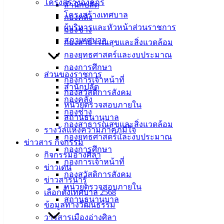
โครงสร้างองค์กร
สำนักปลัด
โครงสร้างเทศบาล
ที่ตั้ง :
กองคลัง
ผู้บริหารและหัวหน้าส่วนราชการ
สำนักงาน
กองช่าง
สภาเทศบาล
เทศบาลเมือง
กองสาธารณสุขและสิ่งแวดล้อม
อ่างศิลา 90/338
กองยุทธศาสตร์และงบประมาณ
ม.3 ต.เสม็ด
กองการศึกษา
ส่วนของราชการ
อ.เมือง จ.ชลบุรี
กองการเจ้าหน้าที่
สำนักปลัด
20000
กองสวัสดิการสังคม
กองคลัง
หน่วยตรวจสอบภายใน
ติดต่อ :
038-
กองช่าง
สถานธนานุบาล
142-100-104
กองสาธารณสุขและสิ่งแวดล้อม
รางวัลแห่งความภาคภูมิใจ
กองยุทธศาสตร์และงบประมาณ
บริการ
ข่าวสาร กิจกรรม
กองการศึกษา
กิจกรรมอ่างศิลา
ประชาชน
กองการเจ้าหน้าที่
ข่าวเด่น
กองสวัสดิการสังคม
ข่าวสารน่ารู้
หน่วยตรวจสอบภายใน
ดาวน์โหลด
เลือกตั้งเทศบาล 2568
สถานธนานุบาล
แบบ
ข้อมูลทางวัฒนธรรม
ฟอร์ม,
วารสารเมืองอ่างศิลา