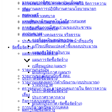
รายงานการติดตามและประเมินผลฯ
ตรวจสอบภายใน การควบคุมภายใน จัดการความ
เทศบาล
รายงานผลการปฏิบัติงานตามนโยบายนายก
เสี่ยง
เทศมนตรี
กิจการสภาเทศบาล
แผนพัฒนาด้านเทคโนโลยีสารสนเทศ
สายตรง
การบริหารทรัพยากรบุคคล
การส่งเสริมการมีส่วนร่วมของประชาชน
นายก
การป้องกันการทุจริต
งบประมาณ
ประวัติ
การเสริมสร้างคุณธรรม จริยธรรม
การโอนเงินงบประมาณ
เทศบาล
ประมวลจริยธรรมสำหรับเจ้าหน้าที่ของรัฐ
แก้ไขเปลี่ยนแปลงคำชี้แจงงบประมาณ
ผู้บริหาร
จัดซื้อจัดจ้าง
แผนการใช้จ่ายงินรวม
และ
แผนการจัดซื้อจัดจ้าง
หัวหน้า
แผนการจัดซื้อจัดจ้าง
ส่วน
เปลี่ยนแปลง (แผนฯ)
รายงานการเงิน
ราชการ
ยกเลิกประกาศ (แผนฯ)
รายงานของผู้สอบบัญชี สตง.
สภา
ประกาศจัดซื้อจัดจ้าง
รายงานแสดงผลการดำเนินงาน (งบประมาณ)
เทศบาล
ร่างประกาศ
ตรวจสอบภายใน การควบคุมภายใน จัดการความ
ประกาศจัดซื้อจัดจ้าง
สงวนลิขสิทธิ์ © 2563 เทศบาลเมืองอ่างศิลา จังหวัดชลบุรี |
เสี่ยง
ประกาศราคากลาง
angsilacity.go.th | Powered by
Buuscript
กิจการสภาเทศบาล
ยกเลิกประกาศ (จัดซื้อจัดจ้าง)
การบริหารทรัพยากรบุคคล
‹
›
×
ผลการจัดซื้อจัดจ้าง