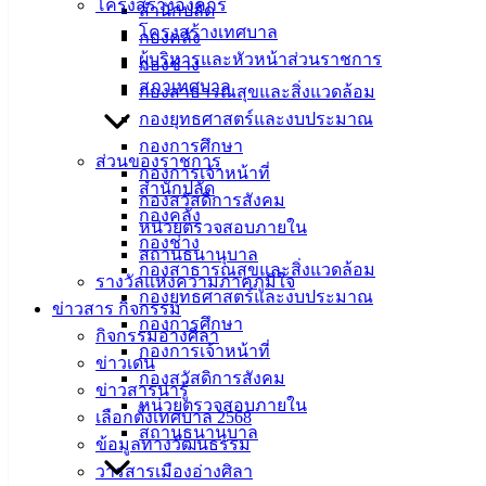
โครงสร้างองค์กร
สำนักปลัด
โครงสร้างเทศบาล
กองคลัง
ที่ตั้ง :
ผู้บริหารและหัวหน้าส่วนราชการ
กองช่าง
สำนักงาน
สภาเทศบาล
กองสาธารณสุขและสิ่งแวดล้อม
เทศบาลเมือง
กองยุทธศาสตร์และงบประมาณ
อ่างศิลา 90/338
กองการศึกษา
ส่วนของราชการ
ม.3 ต.เสม็ด
กองการเจ้าหน้าที่
สำนักปลัด
อ.เมือง จ.ชลบุรี
กองสวัสดิการสังคม
20000
กองคลัง
หน่วยตรวจสอบภายใน
กองช่าง
ติดต่อ :
038-
สถานธนานุบาล
กองสาธารณสุขและสิ่งแวดล้อม
142-100-104
รางวัลแห่งความภาคภูมิใจ
กองยุทธศาสตร์และงบประมาณ
ข่าวสาร กิจกรรม
กองการศึกษา
บริการ
กิจกรรมอ่างศิลา
กองการเจ้าหน้าที่
ข่าวเด่น
ประชาชน
กองสวัสดิการสังคม
ข่าวสารน่ารู้
หน่วยตรวจสอบภายใน
เลือกตั้งเทศบาล 2568
ดาวน์โหลด
สถานธนานุบาล
ข้อมูลทางวัฒนธรรม
แบบ
วารสารเมืองอ่างศิลา
ฟอร์ม,