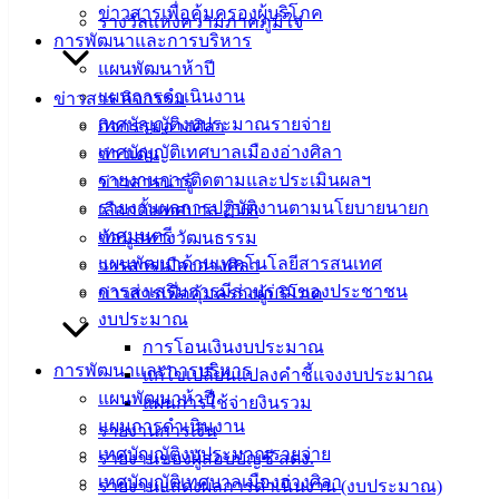
ข่าวสารเพื่อคุ้มครองผู้บริโภค
รางวัลแห่งความภาคภูมิใจ
เอกสาร
การพัฒนาและการบริหาร
คู่มือ
แผนพัฒนาห้าปี
สำหรับ
แผนการดำเนินงาน
ข่าวสาร กิจกรรม
ประชาชน/
เทศบัญญัติงบประมาณรายจ่าย
กิจกรรมอ่างศิลา
คู่มือการ
เทศบัญญัติเทศบาลเมืองอ่างศิลา
ข่าวเด่น
ปฏิบัติ
รายงานการติดตามและประเมินผลฯ
ข่าวสารน่ารู้
งาน
รายงานผลการปฏิบัติงานตามนโยบายนายก
เลือกตั้งเทศบาล 2568
ข่าวสาร
เทศมนตรี
ข้อมูลทางวัฒนธรรม
น่ารู้
แผนพัฒนาด้านเทคโนโลยีสารสนเทศ
วารสารเมืองอ่างศิลา
ศุนย์
การส่งเสริมการมีส่วนร่วมของประชาชน
ข่าวสารเพื่อคุ้มครองผู้บริโภค
ข้อมูล
งบประมาณ
ข่าวสาร
การโอนเงินงบประมาณ
อิเล็กทรอนิกส์
การพัฒนาและการบริหาร
แก้ไขเปลี่ยนแปลงคำชี้แจงงบประมาณ
องค์
แผนพัฒนาห้าปี
แผนการใช้จ่ายงินรวม
ความรู้
แผนการดำเนินงาน
รายงานการเงิน
(Knowledge
เทศบัญญัติงบประมาณรายจ่าย
Management)
รายงานของผู้สอบบัญชี สตง.
เทศบัญญัติเทศบาลเมืองอ่างศิลา
รายงานแสดงผลการดำเนินงาน (งบประมาณ)