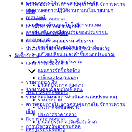
ติดต่อ
รายงานการติดตามและประเมินผลฯ
ตรวจสอบภายใน การควบคุมภายใน จัดการความ
รายงานผลการปฏิบัติงานตามนโยบายนายก
เสี่ยง
เทศบาล
เทศมนตรี
กิจการสภาเทศบาล
แผนพัฒนาด้านเทคโนโลยีสารสนเทศ
การบริหารทรัพยากรบุคคล
สายตรง
การส่งเสริมการมีส่วนร่วมของประชาชน
การป้องกันการทุจริต
นายก
งบประมาณ
การเสริมสร้างคุณธรรม จริยธรรม
ประวัติ
การโอนเงินงบประมาณ
ประมวลจริยธรรมสำหรับเจ้าหน้าที่ของรัฐ
เทศบาล
แก้ไขเปลี่ยนแปลงคำชี้แจงงบประมาณ
จัดซื้อจัดจ้าง
ผู้บริหาร
แผนการใช้จ่ายงินรวม
แผนการจัดซื้อจัดจ้าง
และ
แผนการจัดซื้อจัดจ้าง
หัวหน้า
เปลี่ยนแปลง (แผนฯ)
ส่วน
รายงานการเงิน
ยกเลิกประกาศ (แผนฯ)
ราชการ
รายงานของผู้สอบบัญชี สตง.
ประกาศจัดซื้อจัดจ้าง
สภา
รายงานแสดงผลการดำเนินงาน (งบประมาณ)
ร่างประกาศ
เทศบาล
ตรวจสอบภายใน การควบคุมภายใน จัดการความ
ประกาศจัดซื้อจัดจ้าง
เสี่ยง
ประกาศราคากลาง
สงวนลิขสิทธิ์ © 2563 เทศบาลเมืองอ่างศิลา จังหวัดชลบุรี |
กิจการสภาเทศบาล
ยกเลิกประกาศ (จัดซื้อจัดจ้าง)
angsilacity.go.th | Powered by
Buuscript
การบริหารทรัพยากรบุคคล
ผลการจัดซื้อจัดจ้าง