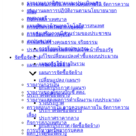
ติดต่อ
รายงานการติดตามและประเมินผลฯ
ตรวจสอบภายใน การควบคุมภายใน จัดการความ
รายงานผลการปฏิบัติงานตามนโยบายนายก
เสี่ยง
เทศบาล
เทศมนตรี
กิจการสภาเทศบาล
แผนพัฒนาด้านเทคโนโลยีสารสนเทศ
การบริหารทรัพยากรบุคคล
สายตรง
การส่งเสริมการมีส่วนร่วมของประชาชน
การป้องกันการทุจริต
นายก
งบประมาณ
การเสริมสร้างคุณธรรม จริยธรรม
ประวัติ
การโอนเงินงบประมาณ
ประมวลจริยธรรมสำหรับเจ้าหน้าที่ของรัฐ
เทศบาล
แก้ไขเปลี่ยนแปลงคำชี้แจงงบประมาณ
จัดซื้อจัดจ้าง
ผู้บริหาร
แผนการใช้จ่ายงินรวม
แผนการจัดซื้อจัดจ้าง
และ
แผนการจัดซื้อจัดจ้าง
หัวหน้า
เปลี่ยนแปลง (แผนฯ)
ส่วน
รายงานการเงิน
ยกเลิกประกาศ (แผนฯ)
ราชการ
รายงานของผู้สอบบัญชี สตง.
ประกาศจัดซื้อจัดจ้าง
สภา
รายงานแสดงผลการดำเนินงาน (งบประมาณ)
ร่างประกาศ
เทศบาล
ตรวจสอบภายใน การควบคุมภายใน จัดการความ
ประกาศจัดซื้อจัดจ้าง
เสี่ยง
ประกาศราคากลาง
สงวนลิขสิทธิ์ © 2563 เทศบาลเมืองอ่างศิลา จังหวัดชลบุรี |
กิจการสภาเทศบาล
ยกเลิกประกาศ (จัดซื้อจัดจ้าง)
angsilacity.go.th | Powered by
Buuscript
การบริหารทรัพยากรบุคคล
ผลการจัดซื้อจัดจ้าง