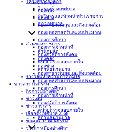
โครงสร้างองค์กร
สำนักปลัด
โครงสร้างเทศบาล
กองคลัง
ที่ตั้ง :
ผู้บริหารและหัวหน้าส่วนราชการ
กองช่าง
สำนักงาน
สภาเทศบาล
กองสาธารณสุขและสิ่งแวดล้อม
เทศบาลเมือง
กองยุทธศาสตร์และงบประมาณ
อ่างศิลา 90/338
กองการศึกษา
ส่วนของราชการ
ม.3 ต.เสม็ด
กองการเจ้าหน้าที่
สำนักปลัด
อ.เมือง จ.ชลบุรี
กองสวัสดิการสังคม
20000
กองคลัง
หน่วยตรวจสอบภายใน
กองช่าง
ติดต่อ :
038-
สถานธนานุบาล
กองสาธารณสุขและสิ่งแวดล้อม
142-100-104
รางวัลแห่งความภาคภูมิใจ
กองยุทธศาสตร์และงบประมาณ
ข่าวสาร กิจกรรม
กองการศึกษา
บริการ
กิจกรรมอ่างศิลา
กองการเจ้าหน้าที่
ข่าวเด่น
ประชาชน
กองสวัสดิการสังคม
ข่าวสารน่ารู้
หน่วยตรวจสอบภายใน
เลือกตั้งเทศบาล 2568
ดาวน์โหลด
สถานธนานุบาล
ข้อมูลทางวัฒนธรรม
แบบ
วารสารเมืองอ่างศิลา
ฟอร์ม,