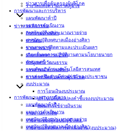
ข่าวสารเพื่อคุ้มครองผู้บริโภค
รางวัลแห่งความภาคภูมิใจ
เอกสาร
การพัฒนาและการบริหาร
คู่มือ
แผนพัฒนาห้าปี
สำหรับ
แผนการดำเนินงาน
ข่าวสาร กิจกรรม
ประชาชน/
เทศบัญญัติงบประมาณรายจ่าย
กิจกรรมอ่างศิลา
คู่มือการ
เทศบัญญัติเทศบาลเมืองอ่างศิลา
ข่าวเด่น
ปฏิบัติ
รายงานการติดตามและประเมินผลฯ
ข่าวสารน่ารู้
งาน
รายงานผลการปฏิบัติงานตามนโยบายนายก
เลือกตั้งเทศบาล 2568
ข่าวสาร
เทศมนตรี
ข้อมูลทางวัฒนธรรม
น่ารู้
แผนพัฒนาด้านเทคโนโลยีสารสนเทศ
วารสารเมืองอ่างศิลา
ศุนย์
การส่งเสริมการมีส่วนร่วมของประชาชน
ข่าวสารเพื่อคุ้มครองผู้บริโภค
ข้อมูล
งบประมาณ
ข่าวสาร
การโอนเงินงบประมาณ
อิเล็กทรอนิกส์
การพัฒนาและการบริหาร
แก้ไขเปลี่ยนแปลงคำชี้แจงงบประมาณ
องค์
แผนพัฒนาห้าปี
แผนการใช้จ่ายงินรวม
ความรู้
แผนการดำเนินงาน
รายงานการเงิน
(Knowledge
เทศบัญญัติงบประมาณรายจ่าย
Management)
รายงานของผู้สอบบัญชี สตง.
เทศบัญญัติเทศบาลเมืองอ่างศิลา
รายงานแสดงผลการดำเนินงาน (งบประมาณ)