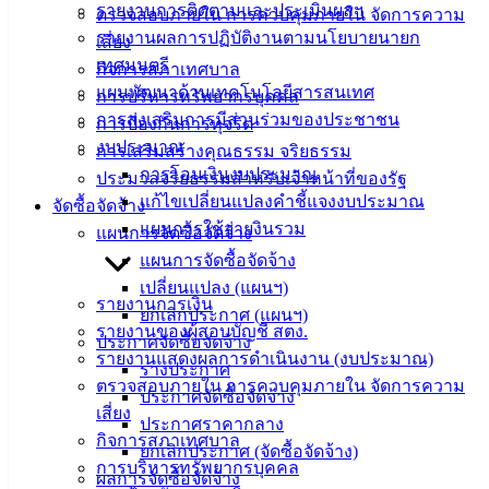
รายงานการติดตามและประเมินผลฯ
ตรวจสอบภายใน การควบคุมภายใน จัดการความ
ติดต่อ
รายงานผลการปฏิบัติงานตามนโยบายนายก
เสี่ยง
เทศบาล
เทศมนตรี
กิจการสภาเทศบาล
แผนพัฒนาด้านเทคโนโลยีสารสนเทศ
การบริหารทรัพยากรบุคคล
การส่งเสริมการมีส่วนร่วมของประชาชน
สายตรง
การป้องกันการทุจริต
งบประมาณ
นายก
การเสริมสร้างคุณธรรม จริยธรรม
การโอนเงินงบประมาณ
ประวัติ
ประมวลจริยธรรมสำหรับเจ้าหน้าที่ของรัฐ
แก้ไขเปลี่ยนแปลงคำชี้แจงงบประมาณ
เทศบาล
จัดซื้อจัดจ้าง
แผนการใช้จ่ายงินรวม
ผู้บริหาร
แผนการจัดซื้อจัดจ้าง
และ
แผนการจัดซื้อจัดจ้าง
หัวหน้า
เปลี่ยนแปลง (แผนฯ)
รายงานการเงิน
ส่วน
ยกเลิกประกาศ (แผนฯ)
รายงานของผู้สอบบัญชี สตง.
ราชการ
ประกาศจัดซื้อจัดจ้าง
รายงานแสดงผลการดำเนินงาน (งบประมาณ)
สภา
ร่างประกาศ
ตรวจสอบภายใน การควบคุมภายใน จัดการความ
เทศบาล
ประกาศจัดซื้อจัดจ้าง
เสี่ยง
ประกาศราคากลาง
สงวนลิขสิทธิ์ © 2563 เทศบาลเมืองอ่างศิลา จังหวัดชลบุรี |
กิจการสภาเทศบาล
ยกเลิกประกาศ (จัดซื้อจัดจ้าง)
angsilacity.go.th | Powered by
Buuscript
การบริหารทรัพยากรบุคคล
ผลการจัดซื้อจัดจ้าง