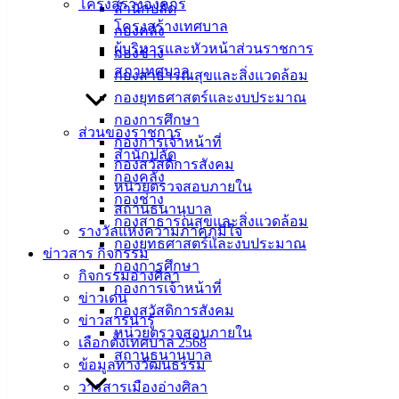
ศิลา
โครงสร้างองค์กร
สำนักปลัด
โครงสร้างเทศบาล
กองคลัง
ผู้บริหารและหัวหน้าส่วนราชการ
ที่ตั้ง :
กองช่าง
สภาเทศบาล
สำนักงาน
กองสาธารณสุขและสิ่งแวดล้อม
เทศบาลเมือง
กองยุทธศาสตร์และงบประมาณ
อ่างศิลา 90/338
กองการศึกษา
ส่วนของราชการ
ม.3 ต.เสม็ด
กองการเจ้าหน้าที่
สำนักปลัด
อ.เมือง จ.ชลบุรี
กองสวัสดิการสังคม
กองคลัง
20000
หน่วยตรวจสอบภายใน
กองช่าง
สถานธนานุบาล
ติดต่อ :
038-
กองสาธารณสุขและสิ่งแวดล้อม
รางวัลแห่งความภาคภูมิใจ
142-100-104
กองยุทธศาสตร์และงบประมาณ
ข่าวสาร กิจกรรม
กองการศึกษา
บริการ
กิจกรรมอ่างศิลา
กองการเจ้าหน้าที่
ข่าวเด่น
ประชาชน
กองสวัสดิการสังคม
ข่าวสารน่ารู้
หน่วยตรวจสอบภายใน
เลือกตั้งเทศบาล 2568
สถานธนานุบาล
ดาวน์โหลด
ข้อมูลทางวัฒนธรรม
แบบ
วารสารเมืองอ่างศิลา