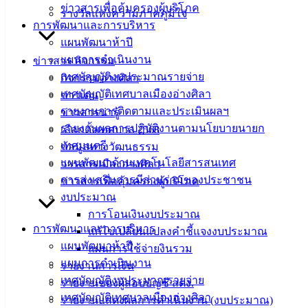
ฟอร์ม,
ข่าวสารเพื่อคุ้มครองผู้บริโภค
รางวัลแห่งความภาคภูมิใจ
เอกสาร
การพัฒนาและการบริหาร
คู่มือ
แผนพัฒนาห้าปี
สำหรับ
แผนการดำเนินงาน
ข่าวสาร กิจกรรม
ประชาชน/
เทศบัญญัติงบประมาณรายจ่าย
กิจกรรมอ่างศิลา
คู่มือการ
เทศบัญญัติเทศบาลเมืองอ่างศิลา
ข่าวเด่น
ปฏิบัติ
รายงานการติดตามและประเมินผลฯ
ข่าวสารน่ารู้
งาน
รายงานผลการปฏิบัติงานตามนโยบายนายก
เลือกตั้งเทศบาล 2568
ข่าวสาร
เทศมนตรี
ข้อมูลทางวัฒนธรรม
น่ารู้
แผนพัฒนาด้านเทคโนโลยีสารสนเทศ
วารสารเมืองอ่างศิลา
ศุนย์
การส่งเสริมการมีส่วนร่วมของประชาชน
ข่าวสารเพื่อคุ้มครองผู้บริโภค
ข้อมูล
งบประมาณ
ข่าวสาร
การโอนเงินงบประมาณ
อิเล็กทรอนิกส์
การพัฒนาและการบริหาร
แก้ไขเปลี่ยนแปลงคำชี้แจงงบประมาณ
องค์
แผนพัฒนาห้าปี
แผนการใช้จ่ายงินรวม
ความรู้
แผนการดำเนินงาน
รายงานการเงิน
(Knowledge
เทศบัญญัติงบประมาณรายจ่าย
รายงานของผู้สอบบัญชี สตง.
Management)
เทศบัญญัติเทศบาลเมืองอ่างศิลา
รายงานแสดงผลการดำเนินงาน (งบประมาณ)