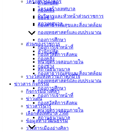
เมืองอ่าง
โครงสร้างองค์กร
สำนักปลัด
โครงสร้างเทศบาล
กองคลัง
ศิลา
ผู้บริหารและหัวหน้าส่วนราชการ
กองช่าง
สภาเทศบาล
กองสาธารณสุขและสิ่งแวดล้อม
ที่ตั้ง :
กองยุทธศาสตร์และงบประมาณ
สำนักงาน
กองการศึกษา
เทศบาลเมือง
ส่วนของราชการ
กองการเจ้าหน้าที่
อ่างศิลา 90/338
สำนักปลัด
กองสวัสดิการสังคม
ม.3 ต.เสม็ด
กองคลัง
หน่วยตรวจสอบภายใน
อ.เมือง จ.ชลบุรี
กองช่าง
สถานธนานุบาล
20000
กองสาธารณสุขและสิ่งแวดล้อม
รางวัลแห่งความภาคภูมิใจ
กองยุทธศาสตร์และงบประมาณ
ติดต่อ :
038-
ข่าวสาร กิจกรรม
กองการศึกษา
142-100-104
กิจกรรมอ่างศิลา
กองการเจ้าหน้าที่
ข่าวเด่น
บริการ
กองสวัสดิการสังคม
ข่าวสารน่ารู้
หน่วยตรวจสอบภายใน
เลือกตั้งเทศบาล 2568
ประชาชน
สถานธนานุบาล
ข้อมูลทางวัฒนธรรม
วารสารเมืองอ่างศิลา
ดาวน์โหลด