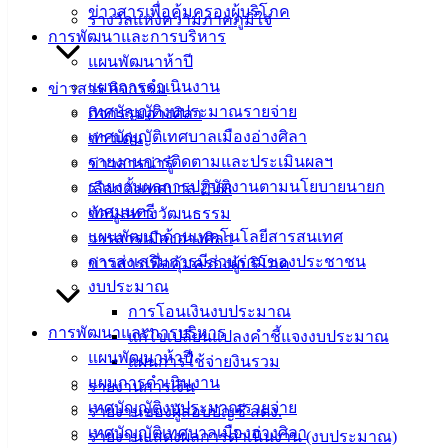
ข่าวสารเพื่อคุ้มครองผู้บริโภค
แบบ
รางวัลแห่งความภาคภูมิใจ
การพัฒนาและการบริหาร
ฟอร์ม,
แผนพัฒนาห้าปี
เอกสาร
แผนการดำเนินงาน
ข่าวสาร กิจกรรม
คู่มือ
เทศบัญญัติงบประมาณรายจ่าย
กิจกรรมอ่างศิลา
สำหรับ
เทศบัญญัติเทศบาลเมืองอ่างศิลา
ข่าวเด่น
ประชาชน/
รายงานการติดตามและประเมินผลฯ
ข่าวสารน่ารู้
คู่มือการ
รายงานผลการปฏิบัติงานตามนโยบายนายก
เลือกตั้งเทศบาล 2568
ปฏิบัติ
เทศมนตรี
ข้อมูลทางวัฒนธรรม
งาน
แผนพัฒนาด้านเทคโนโลยีสารสนเทศ
วารสารเมืองอ่างศิลา
ข่าวสาร
การส่งเสริมการมีส่วนร่วมของประชาชน
ข่าวสารเพื่อคุ้มครองผู้บริโภค
น่ารู้
งบประมาณ
ศุนย์
การโอนเงินงบประมาณ
ข้อมูล
การพัฒนาและการบริหาร
แก้ไขเปลี่ยนแปลงคำชี้แจงงบประมาณ
ข่าวสาร
แผนพัฒนาห้าปี
แผนการใช้จ่ายงินรวม
อิเล็กทรอนิกส์
แผนการดำเนินงาน
รายงานการเงิน
องค์
เทศบัญญัติงบประมาณรายจ่าย
รายงานของผู้สอบบัญชี สตง.
ความรู้
เทศบัญญัติเทศบาลเมืองอ่างศิลา
รายงานแสดงผลการดำเนินงาน (งบประมาณ)
(Knowledge