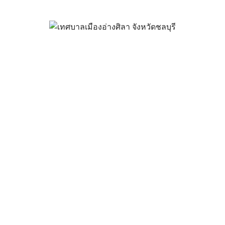
หา คัดกรองผู้สูงอายุภาวะพึ่งพิง ให
กุมภาพันธ์ 15, 2024
vichakarn
กิจกรรมอ่างศิลา
ัย พ้นภัยพาล นายกเทศมนตรีเมืองอ่างศิลา มอบหมายให้กองสาธาร
าลเมืองอ่างศิลา ลงพื้นที่เยี่ยมบ้านผู้สูงอายุ ตามโครงการเยี่ยม
าวะพึงพิง ประจำปีงบประมาณ 2567 เพื่อให้ผู้สูงอายุที่มีภาวะพึ่งพิง 