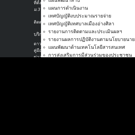
แผนพัฒนาห้าปี
ที่ตั้ง :
สำนักงานเทศบาลเมืองอ่างศิลา 90/338
แผนการดำเนินงาน
ม.3 ต.เสม็ด อ.เมือง จ.ชลบุรี 20000
เทศบัญญัติงบประมาณรายจ่าย
ติดต่อ :
038-142-100-104
เทศบัญญัติเทศบาลเมืองอ่างศิลา
รายงานการติดตามและประเมินผลฯ
บริการประชาชน
รายงานผลการปฏิบัติงานตามนโยบายนาย
ดาวน์โหลดแบบฟอร์ม, เอกสาร
แผนพัฒนาด้านเทคโนโลยีสารสนเทศ
คู่มือสำหรับประชาชน/คู่มือการปฏิบัติงาน
การส่งเสริมการมีส่วนร่วมของประชาชน
ข่าวสารน่ารู้
งบประมาณ
ศุนย์ข้อมูลข่าวสารอิเล็กทรอนิกส์
องค์ความรู้ (Knowledge Management)
การโอนเงินงบประมาณ
แก้ไขเปลี่ยนแปลงคำชี้แจงงบประมาณ
ติดต่อเทศบาล
แผนการใช้จ่ายงินรวม
สายตรงนายก
รายงานการเงิน
ประวัติเทศบาล
รายงานของผู้สอบบัญชี สตง.
ผู้บริหารและหัวหน้าส่วนราชการ
รายงานแสดงผลการดำเนินงาน (งบประม
สภาเทศบาล
ตรวจสอบภายใน การควบคุมภายใน จัดการ
กิจการสภาเทศบาล
การบริหารทรัพยากรบุคคล
สงวนลิ