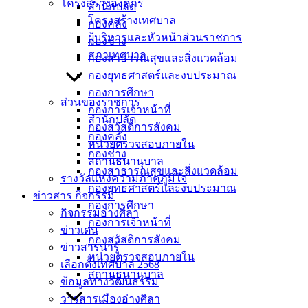
โครงสร้างองค์กร
สำนักปลัด
ศิลา
โครงสร้างเทศบาล
กองคลัง
ผู้บริหารและหัวหน้าส่วนราชการ
กองช่าง
ที่ตั้ง :
สภาเทศบาล
กองสาธารณสุขและสิ่งแวดล้อม
สำนักงาน
กองยุทธศาสตร์และงบประมาณ
เทศบาลเมือง
กองการศึกษา
ส่วนของราชการ
อ่างศิลา 90/338
กองการเจ้าหน้าที่
สำนักปลัด
ม.3 ต.เสม็ด
กองสวัสดิการสังคม
กองคลัง
อ.เมือง จ.ชลบุรี
หน่วยตรวจสอบภายใน
20000
กองช่าง
สถานธนานุบาล
กองสาธารณสุขและสิ่งแวดล้อม
ติดต่อ :
038-
รางวัลแห่งความภาคภูมิใจ
กองยุทธศาสตร์และงบประมาณ
142-100-104
ข่าวสาร กิจกรรม
กองการศึกษา
กิจกรรมอ่างศิลา
กองการเจ้าหน้าที่
บริการ
ข่าวเด่น
กองสวัสดิการสังคม
ข่าวสารน่ารู้
ประชาชน
หน่วยตรวจสอบภายใน
เลือกตั้งเทศบาล 2568
สถานธนานุบาล
ข้อมูลทางวัฒนธรรม
ดาวน์โหลด
วารสารเมืองอ่างศิลา
แบบ