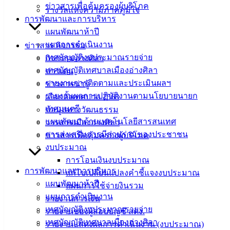
ข่าวสารเพื่อคุ้มครองผู้บริโภค
รางวัลแห่งความภาคภูมิใจ
ฟอร์ม,
การพัฒนาและการบริหาร
เอกสาร
แผนพัฒนาห้าปี
คู่มือ
แผนการดำเนินงาน
ข่าวสาร กิจกรรม
สำหรับ
เทศบัญญัติงบประมาณรายจ่าย
กิจกรรมอ่างศิลา
ประชาชน/
เทศบัญญัติเทศบาลเมืองอ่างศิลา
ข่าวเด่น
คู่มือการ
รายงานการติดตามและประเมินผลฯ
ข่าวสารน่ารู้
ปฏิบัติ
รายงานผลการปฏิบัติงานตามนโยบายนายก
เลือกตั้งเทศบาล 2568
งาน
เทศมนตรี
ข้อมูลทางวัฒนธรรม
ข่าวสาร
แผนพัฒนาด้านเทคโนโลยีสารสนเทศ
วารสารเมืองอ่างศิลา
น่ารู้
การส่งเสริมการมีส่วนร่วมของประชาชน
ข่าวสารเพื่อคุ้มครองผู้บริโภค
ศุนย์
งบประมาณ
ข้อมูล
การโอนเงินงบประมาณ
ข่าวสาร
การพัฒนาและการบริหาร
แก้ไขเปลี่ยนแปลงคำชี้แจงงบประมาณ
อิเล็กทรอนิกส์
แผนพัฒนาห้าปี
แผนการใช้จ่ายงินรวม
องค์
แผนการดำเนินงาน
รายงานการเงิน
ความรู้
เทศบัญญัติงบประมาณรายจ่าย
รายงานของผู้สอบบัญชี สตง.
(Knowledge
เทศบัญญัติเทศบาลเมืองอ่างศิลา
Management)
รายงานแสดงผลการดำเนินงาน (งบประมาณ)