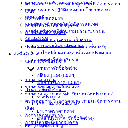
รายงานการติดตามและประเมินผลฯ
ตรวจสอบภายใน การควบคุมภายใน จัดการความ
ติดต่อ
รายงานผลการปฏิบัติงานตามนโยบายนายก
เสี่ยง
เทศมนตรี
กิจการสภาเทศบาล
เทศบาล
แผนพัฒนาด้านเทคโนโลยีสารสนเทศ
การบริหารทรัพยากรบุคคล
การส่งเสริมการมีส่วนร่วมของประชาชน
การป้องกันการทุจริต
สายตรง
งบประมาณ
การเสริมสร้างคุณธรรม จริยธรรม
นายก
การโอนเงินงบประมาณ
ประมวลจริยธรรมสำหรับเจ้าหน้าที่ของรัฐ
ประวัติ
แก้ไขเปลี่ยนแปลงคำชี้แจงงบประมาณ
จัดซื้อจัดจ้าง
เทศบาล
แผนการใช้จ่ายงินรวม
แผนการจัดซื้อจัดจ้าง
ผู้บริหาร
แผนการจัดซื้อจัดจ้าง
และ
เปลี่ยนแปลง (แผนฯ)
หัวหน้า
รายงานการเงิน
ยกเลิกประกาศ (แผนฯ)
ส่วน
รายงานของผู้สอบบัญชี สตง.
ประกาศจัดซื้อจัดจ้าง
ราชการ
รายงานแสดงผลการดำเนินงาน (งบประมาณ)
ร่างประกาศ
สภา
ตรวจสอบภายใน การควบคุมภายใน จัดการความ
ประกาศจัดซื้อจัดจ้าง
เทศบาล
เสี่ยง
ประกาศราคากลาง
กิจการสภาเทศบาล
ยกเลิกประกาศ (จัดซื้อจัดจ้าง)
สงวนลิขสิทธิ์ © 2563 เทศบาลเมืองอ่างศิลา จังหวัดชลบุรี |
การบริหารทรัพยากรบุคคล
ผลการจัดซื้อจัดจ้าง
angsilacity.go.th | Powered by
Buuscript