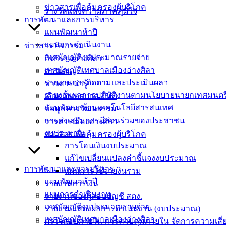
ข่าวสารเพื่อคุ้มครองผู้บริโภค
รางวัลแห่งความภาคภูมิใจ
ที่ตั้ง :
สำนักงานเทศบาลเมืองอ่างศิลา 90/338 ม.3
การพัฒนาและการบริหาร
ต.เสม็ด อ.เมือง จ.ชลบุรี 20000
แผนพัฒนาห้าปี
แผนการดำเนินงาน
ข่าวสาร กิจกรรม
ติดต่อ :
038-142-100-104
เทศบัญญัติงบประมาณรายจ่าย
กิจกรรมอ่างศิลา
เทศบัญญัติเทศบาลเมืองอ่างศิลา
ข่าวเด่น
บริการประชาชน
รายงานการติดตามและประเมินผลฯ
ข่าวสารน่ารู้
รายงานผลการปฏิบัติงานตามนโยบายนายกเทศมนตร
เลือกตั้งเทศบาล 2568
ดาวน์โหลดแบบฟอร์ม, เอกสาร
แผนพัฒนาด้านเทคโนโลยีสารสนเทศ
ข้อมูลทางวัฒนธรรม
คู่มือสำหรับประชาชน/คู่มือการปฏิบัติงาน
การส่งเสริมการมีส่วนร่วมของประชาชน
วารสารเมืองอ่างศิลา
ข่าวสารน่ารู้
งบประมาณ
ข่าวสารเพื่อคุ้มครองผู้บริโภค
ศุนย์ข้อมูลข่าวสารอิเล็กทรอนิกส์
การโอนเงินงบประมาณ
องค์ความรู้ (Knowledge Management)
แก้ไขเปลี่ยนแปลงคำชี้แจงงบประมาณ
การพัฒนาและการบริหาร
แผนการใช้จ่ายงินรวม
ติดต่อเทศบาล
แผนพัฒนาห้าปี
รายงานการเงิน
แผนการดำเนินงาน
รายงานของผู้สอบบัญชี สตง.
เทศบัญญัติงบประมาณรายจ่าย
สายตรงนายก
รายงานแสดงผลการดำเนินงาน (งบประมาณ)
เทศบัญญัติเทศบาลเมืองอ่างศิลา
ประวัติเทศบาล
ตรวจสอบภายใน การควบคุมภายใน จัดการความเสี่