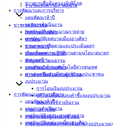
ข่าวสารเพื่อคุ้มครองผู้บริโภค
สำหรับ
รางวัลแห่งความภาคภูมิใจ
การพัฒนาและการบริหาร
ประชาชน/
แผนพัฒนาห้าปี
คู่มือการ
แผนการดำเนินงาน
ข่าวสาร กิจกรรม
ปฏิบัติ
เทศบัญญัติงบประมาณรายจ่าย
กิจกรรมอ่างศิลา
งาน
เทศบัญญัติเทศบาลเมืองอ่างศิลา
ข่าวเด่น
ข่าวสาร
รายงานการติดตามและประเมินผลฯ
ข่าวสารน่ารู้
น่ารู้
รายงานผลการปฏิบัติงานตามนโยบายนายก
เลือกตั้งเทศบาล 2568
ศุนย์
เทศมนตรี
ข้อมูลทางวัฒนธรรม
ข้อมูล
แผนพัฒนาด้านเทคโนโลยีสารสนเทศ
วารสารเมืองอ่างศิลา
ข่าวสาร
การส่งเสริมการมีส่วนร่วมของประชาชน
ข่าวสารเพื่อคุ้มครองผู้บริโภค
อิเล็กทรอนิกส์
งบประมาณ
องค์
การโอนเงินงบประมาณ
ความรู้
การพัฒนาและการบริหาร
(Knowledge
แก้ไขเปลี่ยนแปลงคำชี้แจงงบประมาณ
Management)
แผนพัฒนาห้าปี
แผนการใช้จ่ายงินรวม
แผนการดำเนินงาน
รายงานการเงิน
ติดต่อ
เทศบัญญัติงบประมาณรายจ่าย
รายงานของผู้สอบบัญชี สตง.
เทศบัญญัติเทศบาลเมืองอ่างศิลา
รายงานแสดงผลการดำเนินงาน (งบประมาณ)
เทศบาล