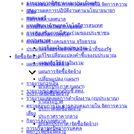
รายงานการติดตามและประเมินผลฯ
ตรวจสอบภายใน การควบคุมภายใน จัดการความ
รายงานผลการปฏิบัติงานตามนโยบายนายก
เสี่ยง
สายตรง
เทศมนตรี
กิจการสภาเทศบาล
นายก
แผนพัฒนาด้านเทคโนโลยีสารสนเทศ
การบริหารทรัพยากรบุคคล
ประวัติ
การส่งเสริมการมีส่วนร่วมของประชาชน
การป้องกันการทุจริต
เทศบาล
งบประมาณ
การเสริมสร้างคุณธรรม จริยธรรม
ผู้บริหาร
การโอนเงินงบประมาณ
ประมวลจริยธรรมสำหรับเจ้าหน้าที่ของรัฐ
และ
แก้ไขเปลี่ยนแปลงคำชี้แจงงบประมาณ
จัดซื้อจัดจ้าง
หัวหน้า
แผนการใช้จ่ายงินรวม
แผนการจัดซื้อจัดจ้าง
ส่วน
แผนการจัดซื้อจัดจ้าง
ราชการ
เปลี่ยนแปลง (แผนฯ)
สภา
รายงานการเงิน
ยกเลิกประกาศ (แผนฯ)
เทศบาล
รายงานของผู้สอบบัญชี สตง.
ประกาศจัดซื้อจัดจ้าง
รายงานแสดงผลการดำเนินงาน (งบประมาณ)
สงวนลิขสิทธิ์ © 2563 เทศบาลเมืองอ่างศิลา จังหวัดชลบุรี |
ร่างประกาศ
ตรวจสอบภายใน การควบคุมภายใน จัดการความ
angsilacity.go.th | Powered by
Buuscript
ประกาศจัดซื้อจัดจ้าง
เสี่ยง
ประกาศราคากลาง
‹
›
×
กิจการสภาเทศบาล
ยกเลิกประกาศ (จัดซื้อจัดจ้าง)
การบริหารทรัพยากรบุคคล
‹
›
×
ผลการจัดซื้อจัดจ้าง