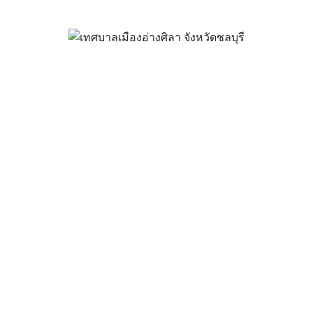
ะการเสนอราคา ซื้อเครื่องฉายภาพ 
กุมภาพันธ์ 19, 2024
vichakarn
จัดซื้อจัดจ้าง
,
ประกาศผู้ชนะ