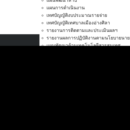
แผนพัฒนาห้าปี
แผนการดำเนินงาน
เทศบัญญัติงบประมาณรายจ่าย
เทศบัญญัติเทศบาลเมืองอ่างศิลา
เครื่องฉายภาพ 3 มิติ
ดาวน
รายงานการติดตามและประเมินผลฯ
รายงานผลการปฏิบัติงานตามนโยบายนาย
แผนพัฒนาด้านเทคโนโลยีสารสนเทศ
เทศบาลเมืองอ่างศิลา
การส่งเสริมการมีส่วนร่วมของประชาชน
ที่ตั้ง :
สำนักงานเทศบาลเมืองอ่างศิลา 90/338
งบประมาณ
ม.3 ต.เสม็ด อ.เมือง จ.ชลบุรี 20000
การโอนเงินงบประมาณ
แก้ไขเปลี่ยนแปลงคำชี้แจงงบประมาณ
ติดต่อ :
038-142-100-104
แผนการใช้จ่ายงินรวม
บริการประชาชน
รายงานการเงิน
ดาวน์โหลดแบบฟอร์ม, เอกสาร
รายงานของผู้สอบบัญชี สตง.
คู่มือสำหรับประชาชน/คู่มือการปฏิบัติงาน
รายงานแสดงผลการดำเนินงาน (งบประม
ข่าวสารน่ารู้
ตรวจสอบภายใน การควบคุมภายใน จัดการ
ศุนย์ข้อมูลข่าวสารอิเล็กทรอนิกส์
กิจการสภาเทศบาล
องค์ความรู้ (Knowledge Management)
การบริหารทรัพยากรบุคคล