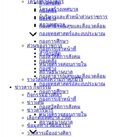
โครงสร้างองค์กร
สำนักปลัด
โครงสร้างเทศบาล
ที่ตั้ง :
กองคลัง
ผู้บริหารและหัวหน้าส่วนราชการ
สำนักงาน
กองช่าง
สภาเทศบาล
เทศบาลเมือง
กองสาธารณสุขและสิ่งแวดล้อม
อ่างศิลา 90/338
กองยุทธศาสตร์และงบประมาณ
ม.3 ต.เสม็ด
กองการศึกษา
ส่วนของราชการ
อ.เมือง จ.ชลบุรี
กองการเจ้าหน้าที่
สำนักปลัด
20000
กองสวัสดิการสังคม
กองคลัง
หน่วยตรวจสอบภายใน
ติดต่อ :
038-
กองช่าง
สถานธนานุบาล
142-100-104
กองสาธารณสุขและสิ่งแวดล้อม
รางวัลแห่งความภาคภูมิใจ
กองยุทธศาสตร์และงบประมาณ
บริการ
ข่าวสาร กิจกรรม
กองการศึกษา
กิจกรรมอ่างศิลา
ประชาชน
กองการเจ้าหน้าที่
ข่าวเด่น
กองสวัสดิการสังคม
ข่าวสารน่ารู้
หน่วยตรวจสอบภายใน
ดาวน์โหลด
เลือกตั้งเทศบาล 2568
สถานธนานุบาล
แบบ
ข้อมูลทางวัฒนธรรม
ฟอร์ม,
วารสารเมืองอ่างศิลา