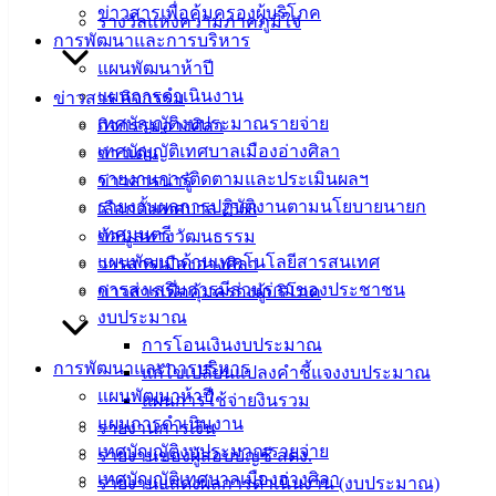
เอกสาร
ข่าวสารเพื่อคุ้มครองผู้บริโภค
รางวัลแห่งความภาคภูมิใจ
คู่มือ
การพัฒนาและการบริหาร
สำหรับ
แผนพัฒนาห้าปี
ประชาชน/
แผนการดำเนินงาน
ข่าวสาร กิจกรรม
คู่มือการ
เทศบัญญัติงบประมาณรายจ่าย
กิจกรรมอ่างศิลา
ปฏิบัติ
เทศบัญญัติเทศบาลเมืองอ่างศิลา
ข่าวเด่น
งาน
รายงานการติดตามและประเมินผลฯ
ข่าวสารน่ารู้
ข่าวสาร
รายงานผลการปฏิบัติงานตามนโยบายนายก
เลือกตั้งเทศบาล 2568
น่ารู้
เทศมนตรี
ข้อมูลทางวัฒนธรรม
ศุนย์
แผนพัฒนาด้านเทคโนโลยีสารสนเทศ
วารสารเมืองอ่างศิลา
ข้อมูล
การส่งเสริมการมีส่วนร่วมของประชาชน
ข่าวสารเพื่อคุ้มครองผู้บริโภค
ข่าวสาร
งบประมาณ
อิเล็กทรอนิกส์
การโอนเงินงบประมาณ
องค์
การพัฒนาและการบริหาร
แก้ไขเปลี่ยนแปลงคำชี้แจงงบประมาณ
ความรู้
แผนพัฒนาห้าปี
แผนการใช้จ่ายงินรวม
(Knowledge
แผนการดำเนินงาน
รายงานการเงิน
Management)
เทศบัญญัติงบประมาณรายจ่าย
รายงานของผู้สอบบัญชี สตง.
เทศบัญญัติเทศบาลเมืองอ่างศิลา
รายงานแสดงผลการดำเนินงาน (งบประมาณ)
ติดต่อ