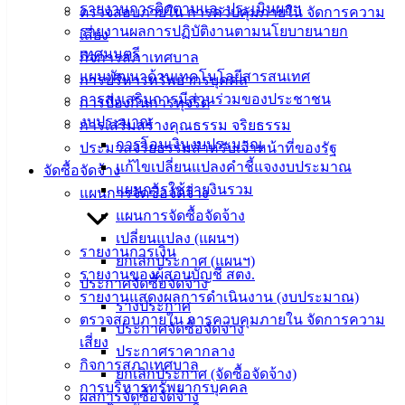
รายงานการติดตามและประเมินผลฯ
ตรวจสอบภายใน การควบคุมภายใน จัดการความ
เทศบาล
รายงานผลการปฏิบัติงานตามนโยบายนายก
เสี่ยง
เทศมนตรี
กิจการสภาเทศบาล
แผนพัฒนาด้านเทคโนโลยีสารสนเทศ
สายตรง
การบริหารทรัพยากรบุคคล
การส่งเสริมการมีส่วนร่วมของประชาชน
นายก
การป้องกันการทุจริต
งบประมาณ
ประวัติ
การเสริมสร้างคุณธรรม จริยธรรม
การโอนเงินงบประมาณ
เทศบาล
ประมวลจริยธรรมสำหรับเจ้าหน้าที่ของรัฐ
แก้ไขเปลี่ยนแปลงคำชี้แจงงบประมาณ
ผู้บริหาร
จัดซื้อจัดจ้าง
แผนการใช้จ่ายงินรวม
และ
แผนการจัดซื้อจัดจ้าง
หัวหน้า
แผนการจัดซื้อจัดจ้าง
ส่วน
เปลี่ยนแปลง (แผนฯ)
รายงานการเงิน
ราชการ
ยกเลิกประกาศ (แผนฯ)
รายงานของผู้สอบบัญชี สตง.
สภา
ประกาศจัดซื้อจัดจ้าง
รายงานแสดงผลการดำเนินงาน (งบประมาณ)
เทศบาล
ร่างประกาศ
ตรวจสอบภายใน การควบคุมภายใน จัดการความ
ประกาศจัดซื้อจัดจ้าง
สงวนลิขสิทธิ์ © 2563 เทศบาลเมืองอ่างศิลา จังหวัดชลบุรี |
เสี่ยง
ประกาศราคากลาง
angsilacity.go.th | Powered by
Buuscript
กิจการสภาเทศบาล
ยกเลิกประกาศ (จัดซื้อจัดจ้าง)
การบริหารทรัพยากรบุคคล
‹
›
×
ผลการจัดซื้อจัดจ้าง