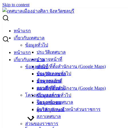
Skip to content
Search for:
ผู้ชนะการเสนอราคา ซ่อมรถ JCB ทะเบียน ตค4532
หน้าแรก
เกี่ยวกับเทศบาล
ผู้ชนะการเสนอราคา ซ่อมรถ JCB ทะเบียน
ข้อมูลทั่วไป
ประวัติเทศบาล
หน้าแรก
ตค4532
อำนาจหน้าที่
เกี่ยวกับเทศบาล
แผนที่/ที่ตั้งสำนักงาน (Google Maps)
ข้อมูลทั่วไป
กุมภาพันธ์ 19, 2024
กุมภาพันธ์ 19, 2024
vichakarn
ข้อมูลสภาพทั่วไป
ประวัติเทศบาล
จัดซื้อจัดจ้าง
,
ประกาศผู้ชนะ
ข้อมูลชุมชน
อำนาจหน้าที่
ซ่อมรถ JCB
ดาวน์โหลด
ตราสัญลักษณ์
แผนที่/ที่ตั้งสำนักงาน (Google Maps)
โครงสร้างองค์กร
ข้อมูลสภาพทั่วไป
เทศบาล
โครงสร้างเทศบาล
ข้อมูลชุมชน
ผู้บริหารและหัวหน้าส่วนราชการ
ตราสัญลักษณ์
เมืองอ่าง
สภาเทศบาล
ศิลา
ส่วนของราชการ