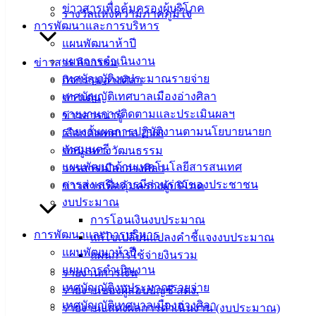
จ้างเหมาทาสีตีเส้นจราจร
ดาวน์โหลด
ข่าวสารเพื่อคุ้มครองผู้บริโภค
รางวัลแห่งความภาคภูมิใจ
การพัฒนาและการบริหาร
เทศบาล
แผนพัฒนาห้าปี
แผนการดำเนินงาน
ข่าวสาร กิจกรรม
เมืองอ่าง
เทศบัญญัติงบประมาณรายจ่าย
กิจกรรมอ่างศิลา
ศิลา
เทศบัญญัติเทศบาลเมืองอ่างศิลา
ข่าวเด่น
รายงานการติดตามและประเมินผลฯ
ข่าวสารน่ารู้
รายงานผลการปฏิบัติงานตามนโยบายนายก
ที่ตั้ง :
เลือกตั้งเทศบาล 2568
เทศมนตรี
สำนักงาน
ข้อมูลทางวัฒนธรรม
แผนพัฒนาด้านเทคโนโลยีสารสนเทศ
เทศบาลเมือง
วารสารเมืองอ่างศิลา
การส่งเสริมการมีส่วนร่วมของประชาชน
อ่างศิลา 90/338
ข่าวสารเพื่อคุ้มครองผู้บริโภค
งบประมาณ
ม.3 ต.เสม็ด
การโอนเงินงบประมาณ
อ.เมือง จ.ชลบุรี
การพัฒนาและการบริหาร
20000
แก้ไขเปลี่ยนแปลงคำชี้แจงงบประมาณ
แผนพัฒนาห้าปี
แผนการใช้จ่ายงินรวม
ติดต่อ :
038-
แผนการดำเนินงาน
รายงานการเงิน
142-100-104
เทศบัญญัติงบประมาณรายจ่าย
รายงานของผู้สอบบัญชี สตง.
เทศบัญญัติเทศบาลเมืองอ่างศิลา
รายงานแสดงผลการดำเนินงาน (งบประมาณ)
บริการ