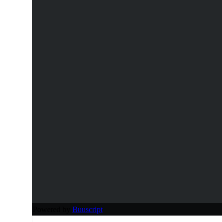
ity.go.th | Powered by
Buuscript