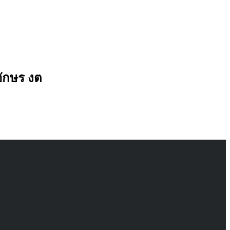
ักษร งต