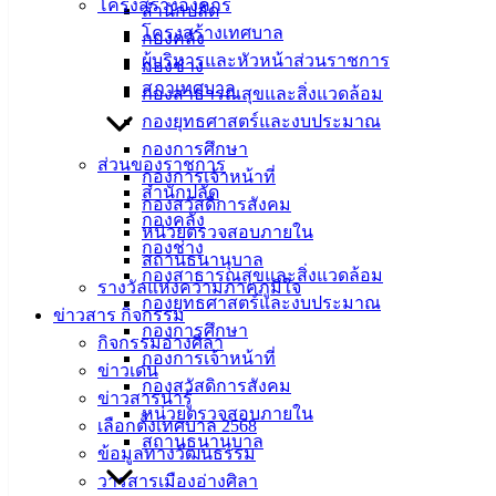
โครงสร้างองค์กร
สำนักปลัด
โครงสร้างเทศบาล
ที่ตั้ง :
กองคลัง
ผู้บริหารและหัวหน้าส่วนราชการ
สำนักงาน
กองช่าง
สภาเทศบาล
เทศบาลเมือง
กองสาธารณสุขและสิ่งแวดล้อม
อ่างศิลา 90/338
กองยุทธศาสตร์และงบประมาณ
ม.3 ต.เสม็ด
กองการศึกษา
ส่วนของราชการ
อ.เมือง จ.ชลบุรี
กองการเจ้าหน้าที่
สำนักปลัด
20000
กองสวัสดิการสังคม
กองคลัง
หน่วยตรวจสอบภายใน
ติดต่อ :
038-
กองช่าง
สถานธนานุบาล
142-100-104
กองสาธารณสุขและสิ่งแวดล้อม
รางวัลแห่งความภาคภูมิใจ
กองยุทธศาสตร์และงบประมาณ
บริการ
ข่าวสาร กิจกรรม
กองการศึกษา
กิจกรรมอ่างศิลา
ประชาชน
กองการเจ้าหน้าที่
ข่าวเด่น
กองสวัสดิการสังคม
ข่าวสารน่ารู้
หน่วยตรวจสอบภายใน
ดาวน์โหลด
เลือกตั้งเทศบาล 2568
สถานธนานุบาล
แบบ
ข้อมูลทางวัฒนธรรม
ฟอร์ม,
วารสารเมืองอ่างศิลา