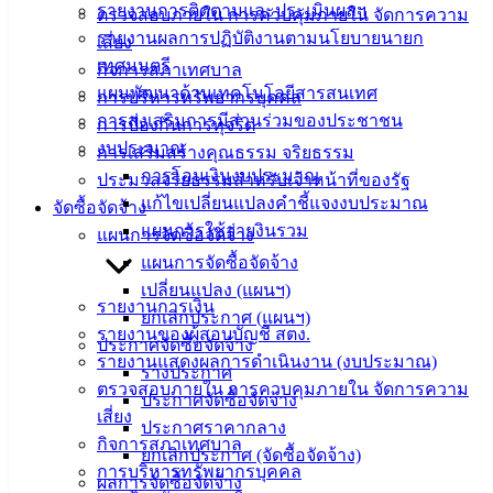
รายงานการติดตามและประเมินผลฯ
ตรวจสอบภายใน การควบคุมภายใน จัดการความ
เทศบาล
รายงานผลการปฏิบัติงานตามนโยบายนายก
เสี่ยง
เทศมนตรี
กิจการสภาเทศบาล
แผนพัฒนาด้านเทคโนโลยีสารสนเทศ
สายตรง
การบริหารทรัพยากรบุคคล
การส่งเสริมการมีส่วนร่วมของประชาชน
นายก
การป้องกันการทุจริต
งบประมาณ
ประวัติ
การเสริมสร้างคุณธรรม จริยธรรม
การโอนเงินงบประมาณ
เทศบาล
ประมวลจริยธรรมสำหรับเจ้าหน้าที่ของรัฐ
แก้ไขเปลี่ยนแปลงคำชี้แจงงบประมาณ
ผู้บริหาร
จัดซื้อจัดจ้าง
แผนการใช้จ่ายงินรวม
และ
แผนการจัดซื้อจัดจ้าง
หัวหน้า
แผนการจัดซื้อจัดจ้าง
ส่วน
เปลี่ยนแปลง (แผนฯ)
รายงานการเงิน
ราชการ
ยกเลิกประกาศ (แผนฯ)
รายงานของผู้สอบบัญชี สตง.
สภา
ประกาศจัดซื้อจัดจ้าง
รายงานแสดงผลการดำเนินงาน (งบประมาณ)
เทศบาล
ร่างประกาศ
ตรวจสอบภายใน การควบคุมภายใน จัดการความ
ประกาศจัดซื้อจัดจ้าง
สงวนลิขสิทธิ์ © 2563 เทศบาลเมืองอ่างศิลา จังหวัดชลบุรี |
เสี่ยง
ประกาศราคากลาง
angsilacity.go.th | Powered by
Buuscript
กิจการสภาเทศบาล
ยกเลิกประกาศ (จัดซื้อจัดจ้าง)
การบริหารทรัพยากรบุคคล
‹
›
×
ผลการจัดซื้อจัดจ้าง