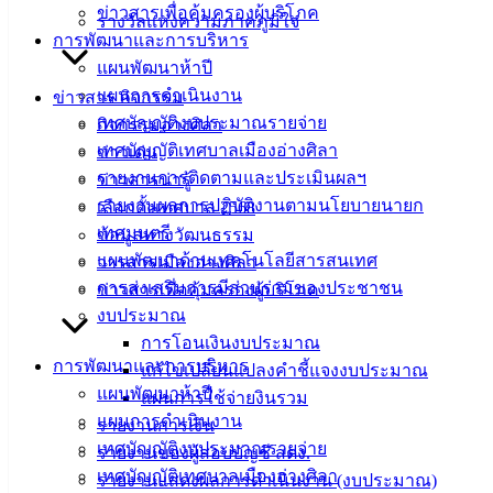
เอกสาร
ข่าวสารเพื่อคุ้มครองผู้บริโภค
รางวัลแห่งความภาคภูมิใจ
คู่มือ
การพัฒนาและการบริหาร
สำหรับ
แผนพัฒนาห้าปี
ประชาชน/
แผนการดำเนินงาน
ข่าวสาร กิจกรรม
คู่มือการ
เทศบัญญัติงบประมาณรายจ่าย
กิจกรรมอ่างศิลา
ปฏิบัติ
เทศบัญญัติเทศบาลเมืองอ่างศิลา
ข่าวเด่น
งาน
รายงานการติดตามและประเมินผลฯ
ข่าวสารน่ารู้
ข่าวสาร
รายงานผลการปฏิบัติงานตามนโยบายนายก
เลือกตั้งเทศบาล 2568
น่ารู้
เทศมนตรี
ข้อมูลทางวัฒนธรรม
ศุนย์
แผนพัฒนาด้านเทคโนโลยีสารสนเทศ
วารสารเมืองอ่างศิลา
ข้อมูล
การส่งเสริมการมีส่วนร่วมของประชาชน
ข่าวสารเพื่อคุ้มครองผู้บริโภค
ข่าวสาร
งบประมาณ
อิเล็กทรอนิกส์
การโอนเงินงบประมาณ
องค์
การพัฒนาและการบริหาร
แก้ไขเปลี่ยนแปลงคำชี้แจงงบประมาณ
ความรู้
แผนพัฒนาห้าปี
แผนการใช้จ่ายงินรวม
(Knowledge
แผนการดำเนินงาน
รายงานการเงิน
Management)
เทศบัญญัติงบประมาณรายจ่าย
รายงานของผู้สอบบัญชี สตง.
เทศบัญญัติเทศบาลเมืองอ่างศิลา
รายงานแสดงผลการดำเนินงาน (งบประมาณ)
ติดต่อ