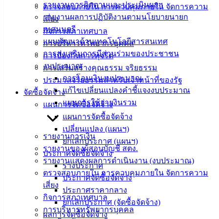
รายงานการติดตามและประเมินผลฯ
ตรวจสอบภายใน การควบคุมภายใน จัดการความ
เทศบาล
รายงานผลการปฏิบัติงานตามนโยบายนายก
เสี่ยง
เทศมนตรี
กิจการสภาเทศบาล
แผนพัฒนาด้านเทคโนโลยีสารสนเทศ
สายตรง
การบริหารทรัพยากรบุคคล
การส่งเสริมการมีส่วนร่วมของประชาชน
นายก
การป้องกันการทุจริต
งบประมาณ
ประวัติ
การเสริมสร้างคุณธรรม จริยธรรม
การโอนเงินงบประมาณ
เทศบาล
ประมวลจริยธรรมสำหรับเจ้าหน้าที่ของรัฐ
แก้ไขเปลี่ยนแปลงคำชี้แจงงบประมาณ
ผู้บริหาร
จัดซื้อจัดจ้าง
แผนการใช้จ่ายงินรวม
และ
แผนการจัดซื้อจัดจ้าง
หัวหน้า
แผนการจัดซื้อจัดจ้าง
ส่วน
เปลี่ยนแปลง (แผนฯ)
รายงานการเงิน
ราชการ
ยกเลิกประกาศ (แผนฯ)
รายงานของผู้สอบบัญชี สตง.
สภา
ประกาศจัดซื้อจัดจ้าง
รายงานแสดงผลการดำเนินงาน (งบประมาณ)
เทศบาล
ร่างประกาศ
ตรวจสอบภายใน การควบคุมภายใน จัดการความ
ประกาศจัดซื้อจัดจ้าง
สงวนลิขสิทธิ์ © 2563 เทศบาลเมืองอ่างศิลา จังหวัดชลบุรี |
เสี่ยง
ประกาศราคากลาง
angsilacity.go.th | Powered by
Buuscript
กิจการสภาเทศบาล
ยกเลิกประกาศ (จัดซื้อจัดจ้าง)
การบริหารทรัพยากรบุคคล
‹
›
×
ผลการจัดซื้อจัดจ้าง