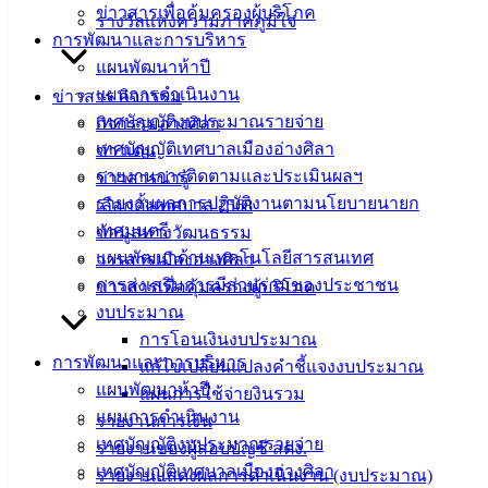
เอกสาร
ข่าวสารเพื่อคุ้มครองผู้บริโภค
รางวัลแห่งความภาคภูมิใจ
คู่มือ
การพัฒนาและการบริหาร
สำหรับ
แผนพัฒนาห้าปี
ประชาชน/
แผนการดำเนินงาน
ข่าวสาร กิจกรรม
คู่มือการ
เทศบัญญัติงบประมาณรายจ่าย
กิจกรรมอ่างศิลา
ปฏิบัติ
เทศบัญญัติเทศบาลเมืองอ่างศิลา
ข่าวเด่น
งาน
รายงานการติดตามและประเมินผลฯ
ข่าวสารน่ารู้
ข่าวสาร
รายงานผลการปฏิบัติงานตามนโยบายนายก
เลือกตั้งเทศบาล 2568
น่ารู้
เทศมนตรี
ข้อมูลทางวัฒนธรรม
ศุนย์
แผนพัฒนาด้านเทคโนโลยีสารสนเทศ
วารสารเมืองอ่างศิลา
ข้อมูล
การส่งเสริมการมีส่วนร่วมของประชาชน
ข่าวสารเพื่อคุ้มครองผู้บริโภค
ข่าวสาร
งบประมาณ
อิเล็กทรอนิกส์
การโอนเงินงบประมาณ
องค์
การพัฒนาและการบริหาร
แก้ไขเปลี่ยนแปลงคำชี้แจงงบประมาณ
ความรู้
แผนพัฒนาห้าปี
แผนการใช้จ่ายงินรวม
(Knowledge
แผนการดำเนินงาน
รายงานการเงิน
Management)
เทศบัญญัติงบประมาณรายจ่าย
รายงานของผู้สอบบัญชี สตง.
เทศบัญญัติเทศบาลเมืองอ่างศิลา
รายงานแสดงผลการดำเนินงาน (งบประมาณ)
ติดต่อ