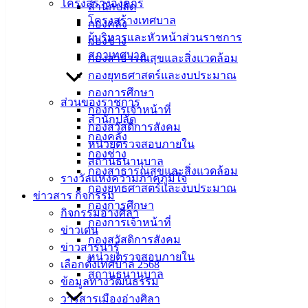
โครงสร้างองค์กร
สำนักปลัด
โครงสร้างเทศบาล
ที่ตั้ง :
กองคลัง
ผู้บริหารและหัวหน้าส่วนราชการ
สำนักงาน
กองช่าง
สภาเทศบาล
เทศบาลเมือง
กองสาธารณสุขและสิ่งแวดล้อม
อ่างศิลา 90/338
กองยุทธศาสตร์และงบประมาณ
ม.3 ต.เสม็ด
กองการศึกษา
ส่วนของราชการ
อ.เมือง จ.ชลบุรี
กองการเจ้าหน้าที่
สำนักปลัด
20000
กองสวัสดิการสังคม
กองคลัง
หน่วยตรวจสอบภายใน
ติดต่อ :
038-
กองช่าง
สถานธนานุบาล
142-100-104
กองสาธารณสุขและสิ่งแวดล้อม
รางวัลแห่งความภาคภูมิใจ
กองยุทธศาสตร์และงบประมาณ
บริการ
ข่าวสาร กิจกรรม
กองการศึกษา
กิจกรรมอ่างศิลา
ประชาชน
กองการเจ้าหน้าที่
ข่าวเด่น
กองสวัสดิการสังคม
ข่าวสารน่ารู้
หน่วยตรวจสอบภายใน
ดาวน์โหลด
เลือกตั้งเทศบาล 2568
สถานธนานุบาล
แบบ
ข้อมูลทางวัฒนธรรม
ฟอร์ม,
วารสารเมืองอ่างศิลา