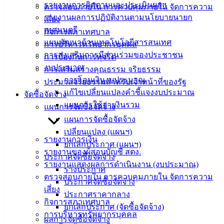
ติดต่อ
รายงานการติดตามและประเมินผลฯ
ตรวจสอบภายใน การควบคุมภายใน จัดการความ
รายงานผลการปฏิบัติงานตามนโยบายนายก
เสี่ยง
เทศบาล
เทศมนตรี
กิจการสภาเทศบาล
แผนพัฒนาด้านเทคโนโลยีสารสนเทศ
การบริหารทรัพยากรบุคคล
สายตรง
การส่งเสริมการมีส่วนร่วมของประชาชน
การป้องกันการทุจริต
นายก
งบประมาณ
การเสริมสร้างคุณธรรม จริยธรรม
ประวัติ
การโอนเงินงบประมาณ
ประมวลจริยธรรมสำหรับเจ้าหน้าที่ของรัฐ
เทศบาล
แก้ไขเปลี่ยนแปลงคำชี้แจงงบประมาณ
จัดซื้อจัดจ้าง
ผู้บริหาร
แผนการใช้จ่ายงินรวม
แผนการจัดซื้อจัดจ้าง
และ
แผนการจัดซื้อจัดจ้าง
หัวหน้า
เปลี่ยนแปลง (แผนฯ)
ส่วน
รายงานการเงิน
ยกเลิกประกาศ (แผนฯ)
ราชการ
รายงานของผู้สอบบัญชี สตง.
ประกาศจัดซื้อจัดจ้าง
สภา
รายงานแสดงผลการดำเนินงาน (งบประมาณ)
ร่างประกาศ
เทศบาล
ตรวจสอบภายใน การควบคุมภายใน จัดการความ
ประกาศจัดซื้อจัดจ้าง
เสี่ยง
ประกาศราคากลาง
สงวนลิขสิทธิ์ © 2563 เทศบาลเมืองอ่างศิลา จังหวัดชลบุรี |
กิจการสภาเทศบาล
ยกเลิกประกาศ (จัดซื้อจัดจ้าง)
angsilacity.go.th | Powered by
Buuscript
การบริหารทรัพยากรบุคคล
ผลการจัดซื้อจัดจ้าง