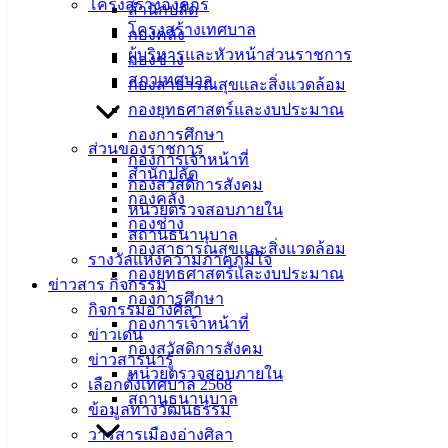
โครงสร้างองค์กร
สำนักปลัด
โครงสร้างเทศบาล
กองคลัง
ที่ตั้ง :
ผู้บริหารและหัวหน้าส่วนราชการ
กองช่าง
สำนักงาน
สภาเทศบาล
กองสาธารณสุขและสิ่งแวดล้อม
เทศบาลเมือง
กองยุทธศาสตร์และงบประมาณ
อ่างศิลา 90/338
กองการศึกษา
ส่วนของราชการ
ม.3 ต.เสม็ด
กองการเจ้าหน้าที่
สำนักปลัด
อ.เมือง จ.ชลบุรี
กองสวัสดิการสังคม
20000
กองคลัง
หน่วยตรวจสอบภายใน
กองช่าง
ติดต่อ :
038-
สถานธนานุบาล
กองสาธารณสุขและสิ่งแวดล้อม
142-100-104
รางวัลแห่งความภาคภูมิใจ
กองยุทธศาสตร์และงบประมาณ
ข่าวสาร กิจกรรม
กองการศึกษา
บริการ
กิจกรรมอ่างศิลา
กองการเจ้าหน้าที่
ข่าวเด่น
ประชาชน
กองสวัสดิการสังคม
ข่าวสารน่ารู้
หน่วยตรวจสอบภายใน
เลือกตั้งเทศบาล 2568
ดาวน์โหลด
สถานธนานุบาล
ข้อมูลทางวัฒนธรรม
แบบ
วารสารเมืองอ่างศิลา
ฟอร์ม,