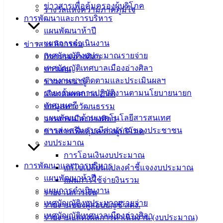
ข่าวสารเพื่อคุ้มครองผู้บริโภค
รางวัลแห่งความภาคภูมิใจ
เอกสาร
การพัฒนาและการบริหาร
คู่มือ
แผนพัฒนาห้าปี
สำหรับ
แผนการดำเนินงาน
ข่าวสาร กิจกรรม
ประชาชน/
เทศบัญญัติงบประมาณรายจ่าย
กิจกรรมอ่างศิลา
คู่มือการ
เทศบัญญัติเทศบาลเมืองอ่างศิลา
ข่าวเด่น
ปฏิบัติ
รายงานการติดตามและประเมินผลฯ
ข่าวสารน่ารู้
งาน
รายงานผลการปฏิบัติงานตามนโยบายนายก
เลือกตั้งเทศบาล 2568
ข่าวสาร
เทศมนตรี
ข้อมูลทางวัฒนธรรม
น่ารู้
แผนพัฒนาด้านเทคโนโลยีสารสนเทศ
วารสารเมืองอ่างศิลา
ศุนย์
การส่งเสริมการมีส่วนร่วมของประชาชน
ข่าวสารเพื่อคุ้มครองผู้บริโภค
ข้อมูล
งบประมาณ
ข่าวสาร
การโอนเงินงบประมาณ
อิเล็กทรอนิกส์
การพัฒนาและการบริหาร
แก้ไขเปลี่ยนแปลงคำชี้แจงงบประมาณ
องค์
แผนพัฒนาห้าปี
แผนการใช้จ่ายงินรวม
ความรู้
แผนการดำเนินงาน
รายงานการเงิน
(Knowledge
เทศบัญญัติงบประมาณรายจ่าย
Management)
รายงานของผู้สอบบัญชี สตง.
เทศบัญญัติเทศบาลเมืองอ่างศิลา
รายงานแสดงผลการดำเนินงาน (งบประมาณ)