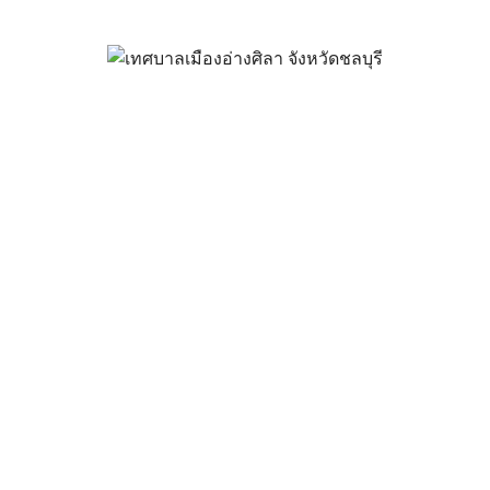
และสิ่งปลูกสร้าง เพิ่มเติม ประจำ
การด้านภาษี
ธันวาคม 22, 2023
vichakarn
กิจกรรมอ่างศิลา
,
ข่าวสารน่ารู้
สิ่งปลูกสร้าง เพิ่มเติม
ดาวน์โหลด
กสร้าง(ภ.ด.ส.3,ภ.ด.ส.4) เพิ่มเติม
ดาวน์โหลด