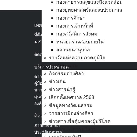
กองสาธารณสุขและสิ่งแวดล้อม
กองยุทธศาสตร์และงบประมาณ
กองการศึกษา
เทศบาลเมืองอ่างศิลา
กองการเจ้าหน้าที่
กองสวัสดิการสังคม
ที่ตั้ง :
สำนักงานเทศบาลเมืองอ่างศิลา 90/338
ม.3 ต.เสม็ด อ.เมือง จ.ชลบุรี 20000
หน่วยตรวจสอบภายใน
สถานธนานุบาล
ติดต่อ :
038-142-100-104
รางวัลแห่งความภาคภูมิใจ
ข่าวสาร กิจกรรม
บริการประชาชน
กิจกรรมอ่างศิลา
ดาวน์โหลดแบบฟอร์ม, เอกสาร
ข่าวเด่น
คู่มือสำหรับประชาชน/คู่มือการปฏิบัติงาน
ข่าวสารน่ารู้
ข่าวสารน่ารู้
ศุนย์ข้อมูลข่าวสารอิเล็กทรอนิกส์
เลือกตั้งเทศบาล 2568
องค์ความรู้ (Knowledge Management)
ข้อมูลทางวัฒนธรรม
วารสารเมืองอ่างศิลา
ติดต่อเทศบาล
ข่าวสารเพื่อคุ้มครองผู้บริโภค
สายตรงนายก
การพัฒนาและการบริหาร
ประวัติเทศบาล