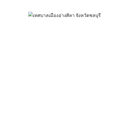
ก ทม.อ่างศิลา จัดใหญ่ของขวัญเ
เครื่องดื่มฟรี
ธันวาคม 7, 2023
vichakarn2#
กิจกรรมอ่างศิลา
นายกเทศมนตรีเมืองอ่างศิลา พร้อมด้วยคณะผู้บริหาร สมาชิกสภาเ
ุมเตรียมความพร้อมการการจัดงานวันเด็กแห่งชาติ ประจำปี 2567 
ความสำเร็จมีเด็กๆพร้อมผู้ปกครองมาร่วมงานกันอย่างเนืองแน่น