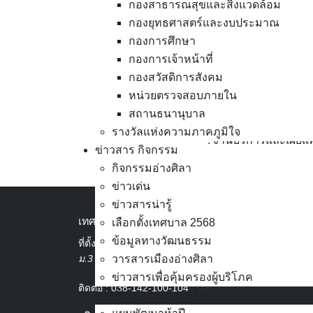
กองสาธารณสุขและสิ่งแวดล้อม
สำหรับงานวันเด็กแห่ง
กองยุทธศาสตร์และงบประมาณ
ลานจอดรถอ่าวอ่างศิลา
กองการศึกษา
เตรียมของขวัญของรา
กองการเจ้าหน้าที่
เด็กๆ พร้อมกำหนดจัดซ
กองสวัสดิการสังคม
โยนห่วงใส่กรวย ซุ้มต่
หน่วยตรวจสอบภายใน
ยังมีการแสดงของโรงเ
สถานธนานุบาล
รางวัลแห่งความภาคภูมิใจ
: งานบริการและเผยแ
ข่าวสาร กิจกรรม
กิจกรรมอ่างศิลา
ข่าวเด่น
ข่าวสารน่ารู้
เทศบาลเมืองอ่างศิลา
เลือกตั้งเทศบาล 2568
ข้อมูลทางวัฒนธรรม
ที่ตั้ง :
สำนักงานเทศบาลเมืองอ่างศิลา 90/338
ม.3 ต.เสม็ด อ.เมือง จ.ชลบุรี 20000
วารสารเมืองอ่างศิลา
ข่าวสารเพื่อคุ้มครองผู้บริโภค
ติดต่อ :
038-142-100-104
การพัฒนาและการบริหาร