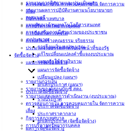
ติดต่อ
รายงานการติดตามและประเมินผลฯ
ตรวจสอบภายใน การควบคุมภายใน จัดการความ
รายงานผลการปฏิบัติงานตามนโยบายนายก
เสี่ยง
เทศบาล
เทศมนตรี
กิจการสภาเทศบาล
แผนพัฒนาด้านเทคโนโลยีสารสนเทศ
การบริหารทรัพยากรบุคคล
สายตรง
การส่งเสริมการมีส่วนร่วมของประชาชน
การป้องกันการทุจริต
นายก
งบประมาณ
การเสริมสร้างคุณธรรม จริยธรรม
ประวัติ
การโอนเงินงบประมาณ
ประมวลจริยธรรมสำหรับเจ้าหน้าที่ของรัฐ
เทศบาล
แก้ไขเปลี่ยนแปลงคำชี้แจงงบประมาณ
จัดซื้อจัดจ้าง
ผู้บริหาร
แผนการใช้จ่ายงินรวม
แผนการจัดซื้อจัดจ้าง
และ
แผนการจัดซื้อจัดจ้าง
หัวหน้า
เปลี่ยนแปลง (แผนฯ)
ส่วน
รายงานการเงิน
ยกเลิกประกาศ (แผนฯ)
ราชการ
รายงานของผู้สอบบัญชี สตง.
ประกาศจัดซื้อจัดจ้าง
สภา
รายงานแสดงผลการดำเนินงาน (งบประมาณ)
ร่างประกาศ
เทศบาล
ตรวจสอบภายใน การควบคุมภายใน จัดการความ
ประกาศจัดซื้อจัดจ้าง
เสี่ยง
ประกาศราคากลาง
สงวนลิขสิทธิ์ © 2563 เทศบาลเมืองอ่างศิลา จังหวัดชลบุรี |
กิจการสภาเทศบาล
ยกเลิกประกาศ (จัดซื้อจัดจ้าง)
angsilacity.go.th | Powered by
Buuscript
การบริหารทรัพยากรบุคคล
ผลการจัดซื้อจัดจ้าง