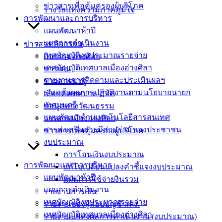
ข่าวสารเพื่อคุ้มครองผู้บริโภค
รางวัลแห่งความภาคภูมิใจ
เอกสาร
การพัฒนาและการบริหาร
คู่มือ
แผนพัฒนาห้าปี
สำหรับ
แผนการดำเนินงาน
ข่าวสาร กิจกรรม
ประชาชน/
เทศบัญญัติงบประมาณรายจ่าย
กิจกรรมอ่างศิลา
คู่มือการ
เทศบัญญัติเทศบาลเมืองอ่างศิลา
ข่าวเด่น
ปฏิบัติ
รายงานการติดตามและประเมินผลฯ
ข่าวสารน่ารู้
งาน
รายงานผลการปฏิบัติงานตามนโยบายนายก
เลือกตั้งเทศบาล 2568
ข่าวสาร
เทศมนตรี
ข้อมูลทางวัฒนธรรม
น่ารู้
แผนพัฒนาด้านเทคโนโลยีสารสนเทศ
วารสารเมืองอ่างศิลา
ศุนย์
การส่งเสริมการมีส่วนร่วมของประชาชน
ข่าวสารเพื่อคุ้มครองผู้บริโภค
ข้อมูล
งบประมาณ
ข่าวสาร
การโอนเงินงบประมาณ
อิเล็กทรอนิกส์
การพัฒนาและการบริหาร
แก้ไขเปลี่ยนแปลงคำชี้แจงงบประมาณ
องค์
แผนพัฒนาห้าปี
แผนการใช้จ่ายงินรวม
ความรู้
แผนการดำเนินงาน
รายงานการเงิน
(Knowledge
เทศบัญญัติงบประมาณรายจ่าย
Management)
รายงานของผู้สอบบัญชี สตง.
เทศบัญญัติเทศบาลเมืองอ่างศิลา
รายงานแสดงผลการดำเนินงาน (งบประมาณ)