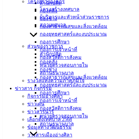
โครงสร้างองค์กร
สำนักปลัด
โครงสร้างเทศบาล
กองคลัง
ที่ตั้ง :
ผู้บริหารและหัวหน้าส่วนราชการ
กองช่าง
สำนักงาน
สภาเทศบาล
กองสาธารณสุขและสิ่งแวดล้อม
เทศบาลเมือง
กองยุทธศาสตร์และงบประมาณ
อ่างศิลา 90/338
กองการศึกษา
ส่วนของราชการ
ม.3 ต.เสม็ด
กองการเจ้าหน้าที่
สำนักปลัด
อ.เมือง จ.ชลบุรี
กองสวัสดิการสังคม
20000
กองคลัง
หน่วยตรวจสอบภายใน
กองช่าง
ติดต่อ :
038-
สถานธนานุบาล
กองสาธารณสุขและสิ่งแวดล้อม
142-100-104
รางวัลแห่งความภาคภูมิใจ
กองยุทธศาสตร์และงบประมาณ
ข่าวสาร กิจกรรม
กองการศึกษา
บริการ
กิจกรรมอ่างศิลา
กองการเจ้าหน้าที่
ข่าวเด่น
ประชาชน
กองสวัสดิการสังคม
ข่าวสารน่ารู้
หน่วยตรวจสอบภายใน
เลือกตั้งเทศบาล 2568
ดาวน์โหลด
สถานธนานุบาล
ข้อมูลทางวัฒนธรรม
แบบ
วารสารเมืองอ่างศิลา
ฟอร์ม,